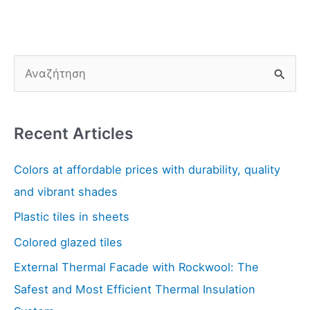
S
e
a
Recent Articles
r
c
Colors at affordable prices with durability, quality
h
and vibrant shades
f
Plastic tiles in sheets
o
Colored glazed tiles
r
:
External Thermal Facade with Rockwool: The
Safest and Most Efficient Thermal Insulation