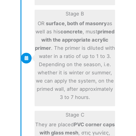
Stage B
OR
surface, both of masonry
as
well as his
concrete
, must
primed
with the appropriate acrylic
primer
. The primer is diluted with
water in a ratio of up to 1 to 3.
Depending on the season, i.e.
whether it is winter or summer,
we can apply the system, on the
primed wall, after approximately
3 to 7 hours.
Stage C
They are placed
PVC corner caps
with glass mesh
, στις γωνίες,