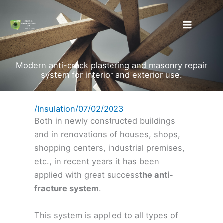
Skip
to
content
Modern anti-crack plastering and masonry repair
system for interior and exterior use.
/
Insulation
/
07/02/2023
Both in newly constructed buildings
and in renovations of houses, shops,
shopping centers, industrial premises,
etc., in recent years it has been
applied with great success
the anti-
fracture system
.
This system is applied to all types of