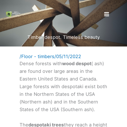
Skip
to
content
Timber despot. Timeless beauty
/
Floor - timbers
/
05/11/2022
Dense forests with
wood despot
( ash)
are found over large areas in the
Eastern United States and Canada.
Large forests with despotaki exist both
in the Northern States of the USA
(Northern ash) and in the Southern
States of the USA (Southern ash).
The
despotaki trees
they reach a height