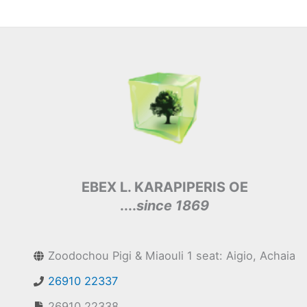
EBEX L. KARAPIPERIS OE
....
since 1869
Zoodochou Pigi & Miaouli 1 seat: Aigio, Achaia
26910 22337
26910 22338