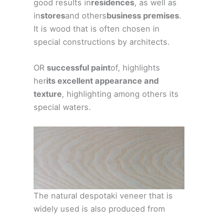
good results in
residences
, as well as
in
stores
and others
business premises
.
It is wood that is often chosen in
special constructions by architects.
OR
successful paint
of, highlights
her
its excellent appearance and
texture
, highlighting among others its
special waters.
The natural despotaki veneer that is
widely used is also produced from