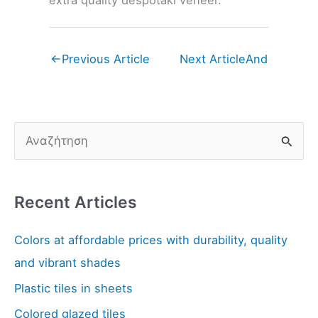
←
Previous Article
Next Article
And
S
e
a
Recent Articles
r
c
Colors at affordable prices with durability, quality
h
and vibrant shades
f
Plastic tiles in sheets
o
Colored glazed tiles
r