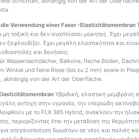
 zwei Schichten, abhängig von der Art der Oberfläche
otta
r die Verwendung einer Faser -Elastizitätsmembran
Έ
αι μη τοξική και δεν αναπτύσσει μύκητες. Έχει μεγ
δεν ξεφλουδίζει. Έχει μεγάλη ελαστικότητα και είν
οδιαστολές και δονήσεις.
ür Wasserdachdächer, Balkone, flache Böden, Dachr
 Winkel und feine Risse (bis zu 2 mm) sowie in Plaq
n, abhängig von der Art der Oberfläche.
Elastizitätsmembran
Υβριδική, ελαστική μεμβράνη 
μεγάλη αντοχή στην υγρασία, την υπεριώδη ακτινοβο
λειφθούν με το FLX 385 Hybrid, ανακλούν την ηλι
τος, περιορίζοντας έτσι την μετάδοση της θερμότητ
για στεγανοποίηση δωμάτων σε νέες και παλιές κα