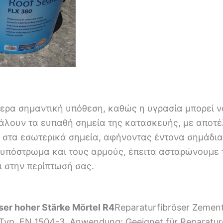
ίτερα σημαντική υπόθεση, καθώς η υγρασία μπορεί
άλουν τα ευπαθή σημεία της κατασκευής, με αποτέ
ι στα εσωτερικά σημεία, αφήνοντας έντονα σημάδια
 υπόστρωμα και τους αρμούς, έπειτα ασταρώνουμε 
ι στην περίπτωσή σας.
er hoher Stärke Mörtel R4
Reparaturfibröser Zement
p, EN 1504-3. Anwendung: Geeignet für Reparaturen 