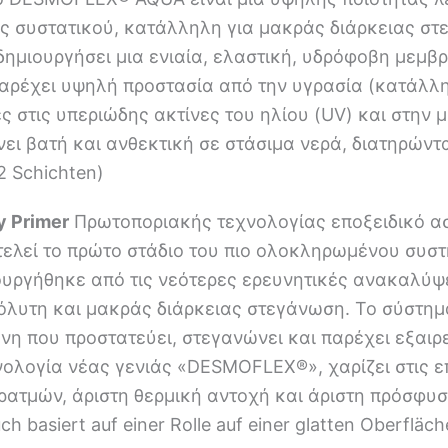
ς συστατικού, κατάλληλη για μακράς διάρκειας στ
δημιουργήσει μια ενιαία, ελαστική, υδρόφοβη μεμβ
ρέχει υψηλή προστασία από την υγρασία (κατάλληλ
 στις υπεριώδης ακτίνες του ηλίου (UV) και στην
ει βατή και ανθεκτική σε στάσιμα νερά, διατηρών
(2 Schichten)
y Primer
Πρωτοποριακής τεχνολογίας εποξειδικό α
οτελεί το πρώτο στάδιο του πιο ολοκληρωμένου σ
ουργήθηκε από τις νεότερες ερευνητικές ανακαλύψ
όλυτη και μακράς διάρκειας στεγάνωση. Το σύστημ
η που προστατεύει, στεγανώνει και παρέχει εξαιρετ
νολογία νέας γενιάς «DESMOFLEX®», χαρίζει στις 
ρατμών, άριστη θερμική αντοχή και άριστη πρόσφυ
uch basiert auf einer Rolle auf einer glatten Oberfl