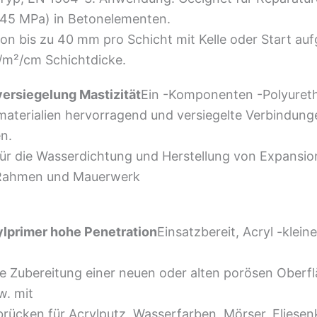
45 MPa) in Betonelementen.
von bis zu 40 mm pro Schicht mit Kelle oder Start au
g/m²/cm Schichtdicke.
ersiegelung Mastizität
Ein -Komponenten -Polyureth
umaterialien hervorragend und versiegelte Verbindungen
n.
r die Wasserdichtung und Herstellung von Expansions
-Rahmen und Mauerwerk
ylprimer hohe Penetration
Einsatzbereit, Acryl -klei
e Zubereitung einer neuen oder alten porösen Oberflä
w. mit
brücken für Acrylputz, Wasserfarben, Mörser, Fliese