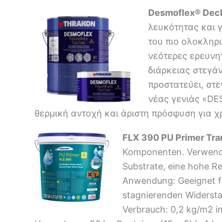
Desmoflex® Dec
λευκότητας και 
του πιο ολοκλη
νεότερες ερευνη
διάρκειας στεγά
προστατεύει, στε
νέας γενιάς «DE
θερμική αντοχή και άριστη πρόσφυση για 
FLX 390 PU Primer Tran
Komponenten. Verwendet
Substrate, eine hohe R
Anwendung: Geeignet f
stagnierenden Widersta
Verbrauch: 0,2 kg/m2 in