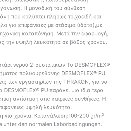
εγάνωση. Η μοναδική του σύνθεση
ράνη που καλύπτει πλήρως τριχοειδή και
ο για επιφάνειες με στάσιμα ύδατα),με
 μηχανική καταπόνηση. Μετά την εφαρμογή,
τας την υψηλή λευκότητα σε βάθος χρόνου.
στάρι νερού 2-συστατικών Το DESMOFLEX®
υστήματος πολυουρεθάνης DESMOFLEX® PU
εις των εργαστηρίων της THRAKON, για να
α DESMOFLEX® PU παράγει μια ιδιαίτερα
ική αντίσταση στις καιρικές συνθήκες. Η
επιφάνειες υψηλή λευκότητα,
ση για χρόνια. Κατανάλωση
:
100-200 gr/m²
äche unter den normalen Laborbedingungen.