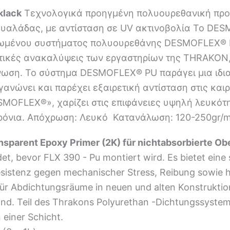
klack
Τεχνολογικά προηγμένη πολυουρεθανική προ
γυαλάδας, με αντίσταση σε UV ακτινοβολία Το DESM
ρωμένου συστήματος πολυουρεθάνης DESMOFLEX® PU
τικές ανακαλύψεις των εργαστηρίων της THRAKON, 
νωση. Το σύστημα DESMOFLEX® PU παράγει μια ιδι
γανώνει και παρέχει εξαιρετική αντίσταση στις και
SMOFLEX®», χαρίζει στις επιφάνειες υψηλή λευκότη
χρόνια. Απόχρωση: Λευκό Κατανάλωση: 120-250gr/
sparent Epoxy Primer (2K) für nichtabsorbierte Ob
, bevor FLX 390 - Pu montiert wird. Es bietet eine 
esistenz gegen mechanischer Stress, Reibung sowie h
ür Abdichtungsräume in neuen und alten Konstrukti
nd. Teil des Thrakons Polyurethan -Dichtungssystem
 einer Schicht.