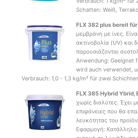
Verbrauch: 1 kg/m² für
Schatten: Weiß, Terrak
FLX 382 plus bereit fü
μεμβράνη με ίνες. Είν
ακτινοβολία (UV) και 
παρουσιάζονται συστολ
Anwendung: Geeignet f
wird auch verwendet, um
Verbrauch: 1,0 - 1,3 kg/m² für zwei Schichte
FLX 385 Hybrid Ybrid, 
χωρίς διαλύτες. Έχει 
επιφάνειες που θα επα
λευκότητας του προϊόν
Εφαρμογή: Κατάλληλο 