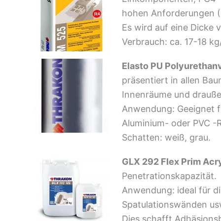
hohen Anforderungen (
Es wird auf eine Dicke 
Verbrauch: ca. 17-18 k
Elasto PU Polyurethanv
präsentiert in allen Ba
Innenräume und drauße
Anwendung: Geeignet fü
Aluminium- oder PVC 
Schatten: weiß, grau.
GLX 292 Flex Prim Acr
Penetrationskapazität.
Anwendung: ideal für di
Spatulationswänden us
Dies schafft Adhäsions