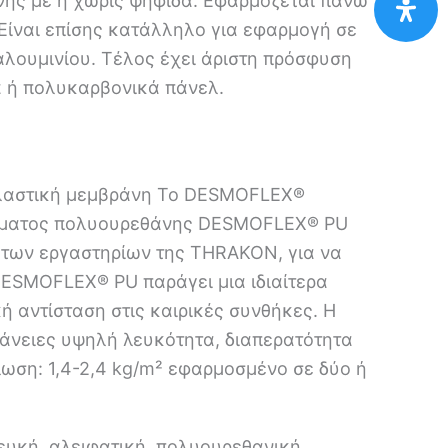
νης με ή χωρίς ψηφίδα. Εφαρμόζεται πάνω
 Είναι επίσης κατάλληλο για εφαρμογή σε
αλουμινίου. Τέλος έχει άριστη πρόσφυση
 ή πολυκαρβονικά πάνελ.
ελαστική μεμβράνη Το DESMOFLEX®
στήματος πολυουρεθάνης DESMOFLEX® PU
 των εργαστηρίων της THRAKON, για να
DESMOFLEX® PU παράγει μια ιδιαίτερα
ή αντίσταση στις καιρικές συνθήκες. Η
φάνειες υψηλή λευκότητα, διαπερατότητα
λωση: 1,4-2,4 kg/m² εφαρμοσμένο σε δύο ή
υκή, αλειφατική, πολυουρεθανική