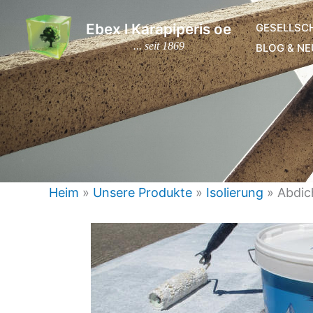
Zum
Ebex l Karapiperis oe
GESELLSC
Inhalt
... seit 1869
BLOG & NE
springen
Heim
»
Unsere Produkte
»
Isolierung
»
Abdic