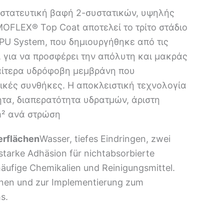
στατευτική βαφή 2-συστατικών, υψηλής
OFLEX® Top Coat αποτελεί το τρίτο στάδιο
 System, που δημιουργήθηκε από τις
για να προσφέρει την απόλυτη και μακράς
αίτερα υδρόφοβη μεμβράνη που
ρικές συνθήκες. Η αποκλειστική τεχνολογία
τα, διαπερατότητα υδρατμών, άριστη
m² ανά στρώση
erflächen
Wasser, tiefes Eindringen, zwei
starke Adhäsion für nichtabsorbierte
äufige Chemikalien und Reinigungsmittel.
onen und zur Implementierung zum
s.