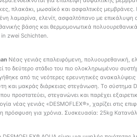
νερά.Ενδείκνυται για επάλειψη ασφαλτικής μεμβρά
κες, πλακάκι, μωσαϊκό και ασφαλτικές μεμβράνες.
ένη λαμαρίνα, ελενίτ, ασφαλτόπανο με επικάλυψη 
θανικής βάσης και θερμομονωτικά πολυουρεθανικά
in zwei Schichten.
han
Νέας γενιάς επαλειφόμενη, πολυουρεθανική, 
λεί το δεύτερο στάδιο του πιο ολοκληρωμένου συ
γήθηκε από τις νεότερες ερευνητικές ανακαλύψεις
τη και μακράς διάρκειας στεγάνωση. Το σύστημα 
ου προστατεύει, στεγανώνει και παρέχει εξαιρετικ
ογία νέας γενιάς «DESMOFLEX®», χαρίζει στις επι
τη πρόσφυση για χρόνια. Συσκευασία: 25kg Κατανά
 DESMOFLEX® AQUA είναι μια υψηλής ποιότητας λε