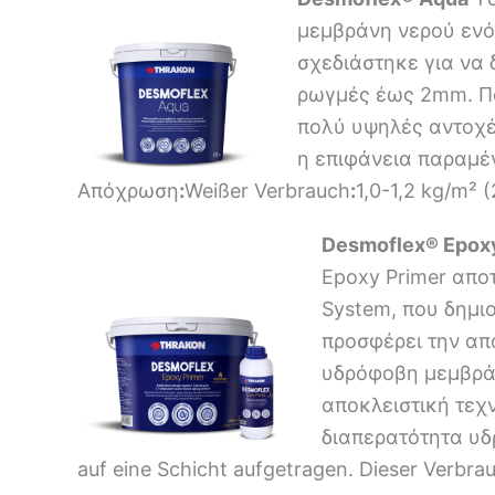
μεμβράνη νερού ενό
σχεδιάστηκε για να 
ρωγμές έως 2mm. Πα
πολύ υψηλές αντοχές
η επιφάνεια παραμέν
Απόχρωση
:
Weißer Verbrauch
:
1,0-1,2 kg/m² 
Desmoflex® Epox
Epoxy Primer απ
System, που δημι
προσφέρει την απ
υδρόφοβη μεμβράν
αποκλειστική τεχ
διαπερατότητα υδ
auf eine Schicht aufgetragen. Dieser Verbra