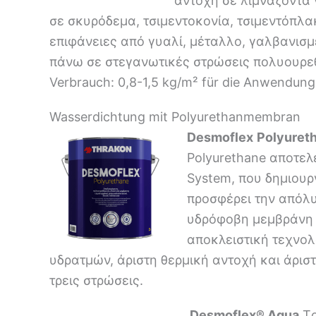
αντοχή σε λιμνάζοντα 
σε σκυρόδεμα, τσιμεντοκονία, τσιμεντόπλα
επιφάνειες από γυαλί, μέταλλο, γαλβανισμ
πάνω σε στεγανωτικές στρώσεις πολυουρε
Verbrauch: 0,8-1,5 kg/m² für die Anwendung 
Wasserdichtung mit Polyurethanmembran
Desmoflex
Polyuret
Polyurethane αποτε
System, που δημιουρ
προσφέρει την απόλυ
υδρόφοβη μεμβράνη π
αποκλειστική τεχνολ
υδρατμών, άριστη θερμική αντοχή και άρισ
τρεις στρώσεις.
Desmoflex® Aqua
Tο