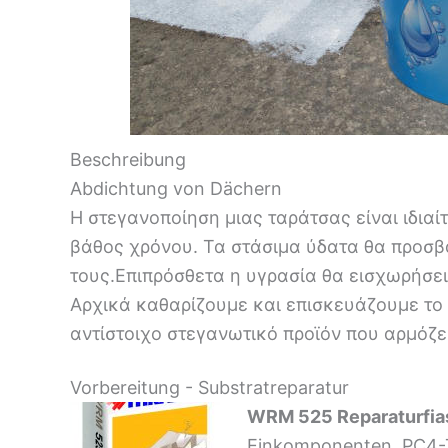
Beschreibung
Abdichtung von Dächern
Η στεγανοποίηση μιας ταράτσας είναι ιδια
βάθος χρόνου. Τα στάσιμα ύδατα θα προσβ
τους.Επιπρόσθετα η υγρασία θα εισχωρήσε
Αρχικά καθαρίζουμε και επισκευάζουμε το
αντίστοιχο στεγανωτικό προϊόν που αρμόζε
Vorbereitung - Substratreparatur
WRM 525 Reparaturfias
Einkomponenten, PC4-Ty