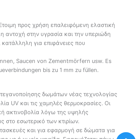
τοιμη προς χρήση επαλειφόμενη ελαστική
άλη αντοχή στην υγρασία και την υπεριώδη
αι κατάλληλη για επιφάνειες που
innen, Saucen von Zementmörfern usw. Es
ueverbindungen bis zu 1 mm zu füllen.
στεγανοποίησης δωμάτων νέας τεχνολογίας
λία UV και τις χαμηλές θερμοκρασίες. Οι
ακή ακτινοβολία λόγω της υψηλής
ας στο εσωτερικό των κτιρίων.
τασκευές και για εφαρμογή σε δώματα για