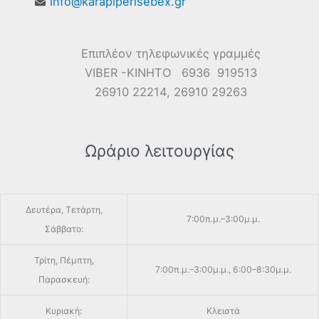
info@karapiperisebex.gr
Επιπλέον τηλεφωνικές γραμμές
VIBER -ΚΙΝΗΤΟ 6936 919513
26910 22214, 26910 29263
Ωράριο λειτουργίας
Δευτέρα, Τετάρτη,
7:00π.μ.–3:00μ.μ.
Σάββατο:
Τρίτη, Πέμπτη,
7:00π.μ.–3:00μ.μ., 6:00–8:30μ.μ.
Παρασκευή:
Κυριακή:
Κλειστά