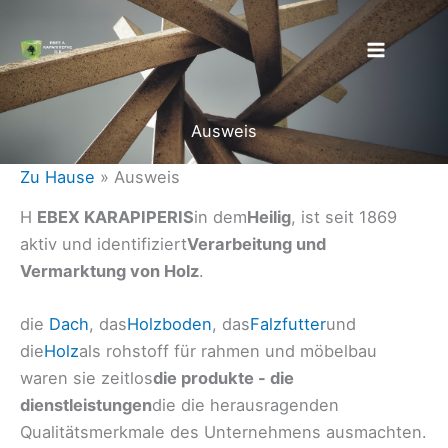
Zum
Inhalt
springen
Ausweis
Zu Hause
»
Ausweis
H
EBEX KARAPIPERIS
in dem
Heilig
, ist seit 1869
aktiv und identifiziert
Verarbeitung und
Vermarktung von Holz
.
die
Dach
, das
Holzboden
, das
Falzfutter
und
die
Holz
als rohstoff für rahmen und möbelbau
waren sie zeitlos
die produkte - die
dienstleistungen
die die herausragenden
Qualitätsmerkmale des Unternehmens ausmachten.