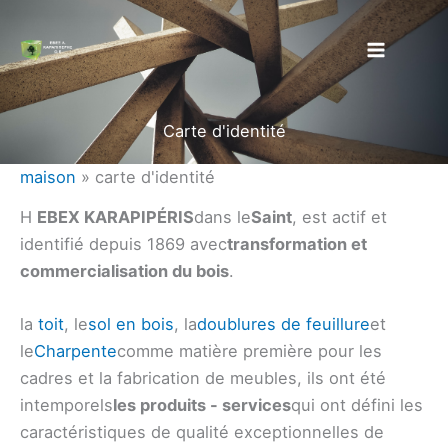
Aller
au
contenu
Carte d'identité
maison
»
carte d'identité
H
EBEX KARAPIPÉRIS
dans le
Saint
, est actif et
identifié depuis 1869 avec
transformation et
commercialisation du bois
.
la
toit
, le
sol en bois
, la
doublures de feuillure
et
le
Charpente
comme matière première pour les
cadres et la fabrication de meubles, ils ont été
intemporels
les produits - services
qui ont défini les
caractéristiques de qualité exceptionnelles de