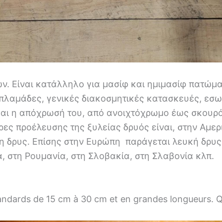
. Είναι κατάλληλο για μασίφ και ημιμασίφ πατώμα
απλαμάδες, γενικές διακοσμητικές κατασκευές, εσ
και η απόχρωσή του, από ανοιχτόχρωμο έως σκουρ
ς προέλευσης της ξυλείας δρυός είναι, στην Αμερι
 δρυς. Επίσης στην Ευρώπη παράγεται λευκή δρυς σ
, στη Ρουμανία, στη Σλοβακία, στη Σλαβονία κλπ.
andards de 15 cm à 30 cm et en grandes longueurs. Q