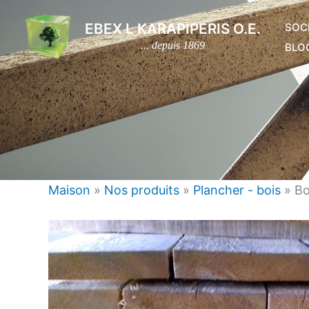
Aller
EBEX L KARAPIPERIS O.E.
SOC
au
... depuis 1869
BLO
contenu
Maison
»
Nos produits
»
Plancher - bois
»
Bo