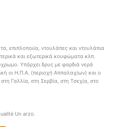
τα, επιπλοποιία, ντουλάπες και ντουλάπια
ωτερικά και εξωτερικά κουφώματα κλπ.
όχρωμο. Υπάρχει δρυς με φαρδιά νερά
κή οι Η.Π.Α. (περιοχή Αππαλαχίων) και ο
τη Γαλλία, στη Σερβία, στη Τσεχία, στο
ualité Un arzo.