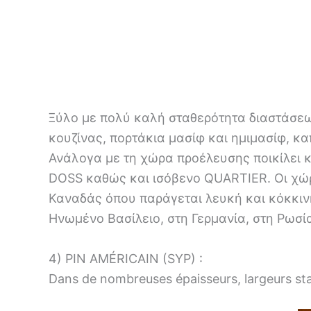
Ξύλο με πολύ καλή σταθερότητα διαστάσεων
κουζίνας, πορτάκια μασίφ και ημιμασίφ, κ
Ανάλογα με τη χώρα προέλευσης ποικίλει 
DOSS καθώς και ισόβενο QUARTIER. Οι χώρε
Καναδάς όπου παράγεται λευκή και κόκκινη
Ηνωμένο Βασίλειο, στη Γερμανία, στη Ρωσία
4) PIN AMÉRICAIN (SYP) :
Dans de nombreuses épaisseurs, largeurs st