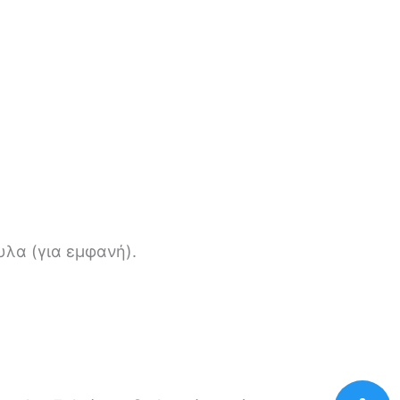
υλα (για εμφανή).