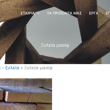
ΕΤΑΙΡΊΑ
ΤΑ ΠΡΟΪΌΝΤΑ ΜΑΣ
ΈΡΓΑ
Ε
Ξυλεία μασίφ
 - ξυλεία
»
Ξυλεία μασίφ