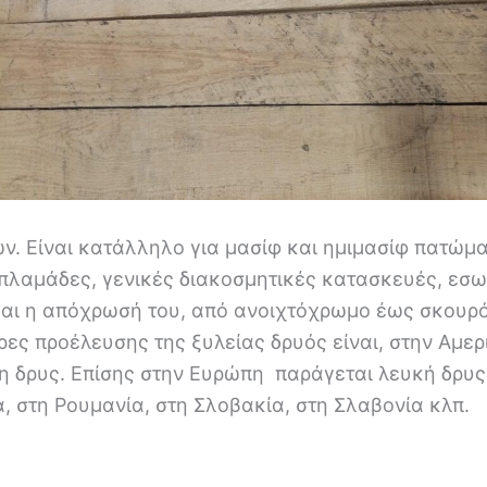
. Είναι κατάλληλο για μασίφ και ημιμασίφ πατώμα
απλαμάδες, γενικές διακοσμητικές κατασκευές, εσ
και η απόχρωσή του, από ανοιχτόχρωμο έως σκουρ
ς προέλευσης της ξυλείας δρυός είναι, στην Αμερι
 δρυς. Επίσης στην Ευρώπη παράγεται λευκή δρυς σ
, στη Ρουμανία, στη Σλοβακία, στη Σλαβονία κλπ.