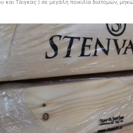
 και Τάιγκας ) σε μεγάλη ποικιλία διατομών, μηκών