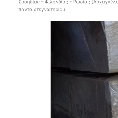
Σουηδίας – Φιλανδίας – Ρωσίας (Αρχαγγέλου
πάντα στεγνωτηρίου.