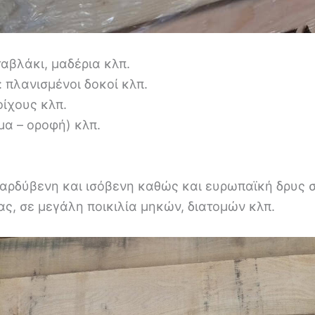
ταβλάκι, μαδέρια κλπ.
: πλανισμένοι δοκοί κλπ.
οίχους κλπ.
α – οροφή) κλπ.
 φαρδύβενη και ισόβενη καθώς και ευρωπαϊκή δρυς 
ς, σε μεγάλη ποικιλία μηκών, διατομών κλπ.