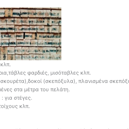
 κλπ.
ρια,τάβλες φαρδιές, μισόταβλες κλπ.
 (σκουρέτα),δοκοί (σκεπόξυλα), πλανισμένα σκεπόξ
ένες στα μέτρα του πελάτη.
: για στέγες.
τοίχους κλπ.