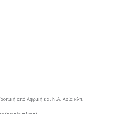
οπική από Αφρική και Ν.Α. Ασία κλπ.
ς (χωρίς φλοιό)
.