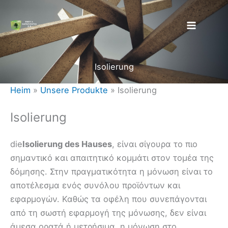
Zum
Inhalt
springen
Isolierung
Heim
»
Unsere Produkte
»
Isolierung
Isolierung
die
Isolierung des Hauses
, είναι σίγουρα το πιο
σημαντικό και απαιτητικό κομμάτι στον τομέα της
δόμησης. Στην πραγματικότητα η μόνωση είναι το
αποτέλεσμα ενός συνόλου προϊόντων και
εφαρμογών. Καθώς τα οφέλη που συνεπάγονται
από τη σωστή εφαρμογή της μόνωσης, δεν είναι
άμεσα ορατά ή μετρήσιμα, η μόνωση στο