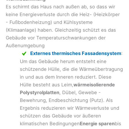
Es schirmt das Haus nach außen ab, so dass wir
keine Energieverluste durch die Heiz- (Heizkörper
- Fußbodenheizung) und Kühlsysteme
(Klimaanlage) haben. Gleichzeitig schützt es das
Gebäude vor Temperaturschwankungen der
Außenumgebung
Externes thermisches Fassadensystem
:
Um das Gebäude herum entsteht eine
schützende Hülle, die die Wärmeübertragung
in und aus dem Inneren reduziert. Diese
Hülle besteht aus Leim,
wärmeisolierende
Polystyrolplatten
, Dübel, Gewebe -
Bewehrung, Endbeschichtung (Putz). Als
Ergebnis reduzieren wir Wärmeverluste und
schützen das Gebäude vor äußeren
klimatischen Bedingungen
Energie sparen
bis