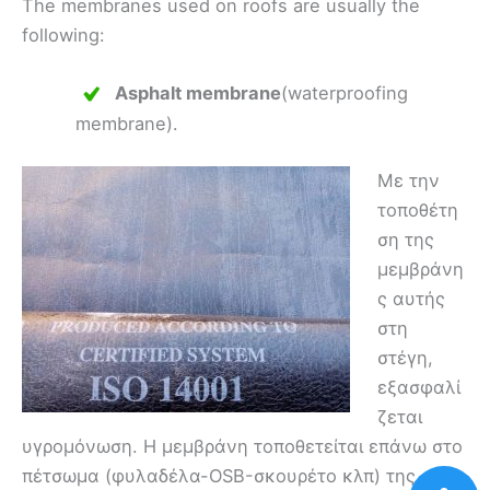
The membranes used on roofs are usually the
following:
Asphalt membrane
(waterproofing
membrane).
Με την
τοποθέτη
ση της
μεμβράνη
ς αυτής
στη
στέγη,
εξασφαλί
ζεται
υγρομόνωση. Η μεμβράνη τοποθετείται επάνω στο
πέτσωμα (φυλαδέλα-OSB-σκουρέτο κλπ) της