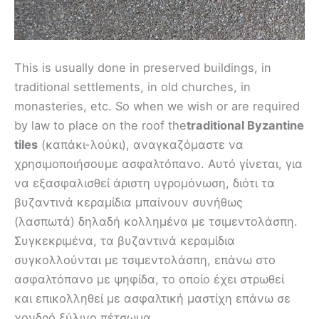
This is usually done in preserved buildings, in
traditional settlements, in old churches, in
monasteries, etc. So when we wish or are required
by law to place on the roof the
traditional Byzantine
tiles
(καπάκι-λούκι), αναγκαζόμαστε να
χρησιμοποιήσουμε ασφαλτόπανο. Αυτό γίνεται, για
να εξασφαλισθεί άριστη υγρομόνωση, διότι τα
βυζαντινά κεραμίδια μπαίνουν συνήθως
(λασπωτά) δηλαδή κολλημένα με τσιμεντολάσπη.
Συγκεκριμένα, τα βυζαντινά κεραμίδια
συγκολλούνται με τσιμεντολάσπη, επάνω στο
ασφαλτόπανο με ψηφίδα, το οποίο έχει στρωθεί
και επικολληθεί με ασφαλτική μαστίχη επάνω σε
χονδρό ξύλινο πέτσωμα.