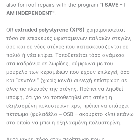
also for roof repairs with the program "
I SAVE – I
AM INDEPENDENT"
.
OR
extruded polystyrene (XPS)
χρησιμοποιείται
τόσο σε επισκευές υφιστάμενων παλαιών στεγών,
όσο και σε νέες στέγες που κατασκευάζονται σε
παλιά ή νέα κτίρια. Τοποθετείται τόσο ανάμεσα
στα καδρόνια σε λωρίδες, σύμφωνα με του
μουρέλο των κεραμιδιών που έχουν επιλεγεί, όσο
και “σεντόνι” (χωρίς κενά) συνεχή επίστρωση σε
όλες τις πλευρές της στέγης. Πρέπει να ληφθεί
υπόψη, ότι για να τοποθετηθεί στη στέγη η
εξηλασμένη πολυστερίνη xps, πρέπει να υπάρχει
πέτσωμα (φυλαδέλα – OSB – σκουρέτο κλπ) επάνω
στο οποίο να μπει η εξηλασμένη πολυστερίνη.
Αυτό ισχύει τόσο στην περίπτωση που η