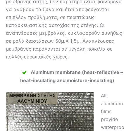
μεμβράνης αυτής, δεν παρατηρούνται φαινόμενα
να ανάβουν τα ξύλα και έτσι αποφεύγονται
επιπλέον προβλήματα, σε περιπτώσεις
κατασκευαστικής αστοχίας της στέγης. Οι
αναπνέουσες μεμβράνες, κυκλοφορούν συνήθως
σε ρολά διαστάσεων 50μ.Χ 1,5μ. Αναπνέουσες
μεμβράνες παράγονται σε μεγάλη ποικιλία σε
πολλές ευρωπαϊκές χώρες.
Aluminum membrane (heat-reflective –
heat-insulating and moisture-insulating)
All
aluminum
films
provide
waterproo