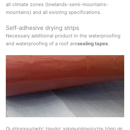
all climate zones (lowlands-semi-mountains-
mountains) and all existing specifications.
Self-adhesive drying strips
Necessary additional product in the waterproofing
and waterproofing of a roof are
sealing tapes
.
Οι στεγανωτικές ταινίες χρησιμοποιούνται τόσο σε