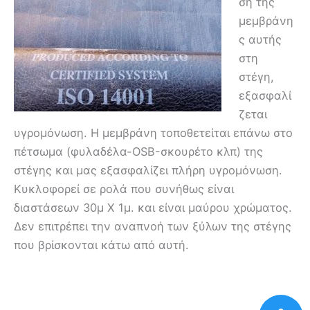
ση της
μεμβράνη
ς αυτής
στη
στέγη,
εξασφαλί
ζεται
υγρομόνωση. Η μεμβράνη τοποθετείται επάνω στο
πέτσωμα (φυλαδέλα-OSB-σκουρέτο κλπ) της
στέγης και μας εξασφαλίζει πλήρη υγρομόνωση.
Κυκλοφορεί σε ρολά που συνήθως είναι
διαστάσεων 30μ Χ 1μ. και είναι μαύρου χρώματος.
Δεν επιτρέπει την αναπνοή των ξύλων της στέγης
που βρίσκονται κάτω από αυτή.
.