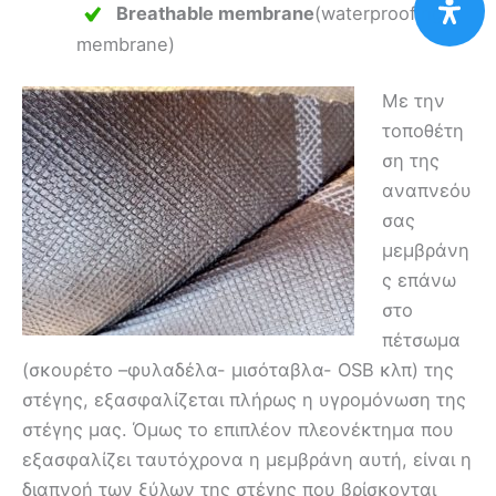
Breathable membrane
(waterproofing
membrane)
Με την
τοποθέτη
ση της
αναπνεόυ
σας
μεμβράνη
ς επάνω
στο
πέτσωμα
(σκουρέτο –φυλαδέλα- μισόταβλα- OSB κλπ) της
στέγης, εξασφαλίζεται πλήρως η υγρομόνωση της
στέγης μας. Όμως το επιπλέον πλεονέκτημα που
εξασφαλίζει ταυτόχρονα η μεμβράνη αυτή, είναι η
διαπνοή των ξύλων της στέγης που βρίσκονται