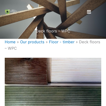
Skip
to
content
Deck floors – WPC
Home
»
Our products
»
Floor - timber
»
Deck floors
– WPC