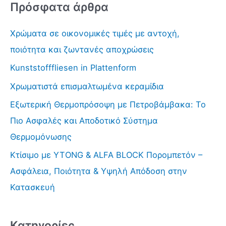
Πρόσφατα άρθρα
ζ
ή
Χρώματα σε οικονομικές τιμές με αντοχή,
τ
ποιότητα και ζωντανές αποχρώσεις
η
Kunststofffliesen in Plattenform
σ
Χρωματιστά επισμαλτωμένα κεραμίδια
η
γ
Εξωτερική Θερμοπρόσοψη με Πετροβάμβακα: Το
ι
Πιο Ασφαλές και Αποδοτικό Σύστημα
α
Θερμομόνωσης
:
Κτίσιμο με YTONG & ALFA BLOCK Πορομπετόν –
Ασφάλεια, Ποιότητα & Υψηλή Απόδοση στην
Κατασκευή
Kατηγορίες