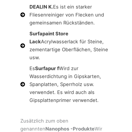
DEALIN K.
Es ist ein starker
Fliesenreiniger von Flecken und
gemeinsamen Rückständen.
Surfapaint Store
Lack
Acrylwasserlack für Steine,
zementartige Oberflächen, Steine ​​
usw.
Es
Surfapur f
Wird zur
Wasserdichtung in Gipskarten,
Spanplatten, Sperrholz usw.
verwendet. Es wird auch als
Gipsplattenprimer verwendet.
Zusätzlich zum oben
genannten
Nanophos -Produkte
Wir