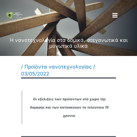
Zum
Inhalt
springen
Η νανοτεχνολογία στα δομικά, στεγανωτικά και
μονωτικά υλικά
/
Προϊόντα νανοτεχνολογίας
/
03/05/2022
Οι εξελιξεις των προϊοντων στο χωρο της
δομησης και των κατασκευων τα τελευταια 15
χρονια.