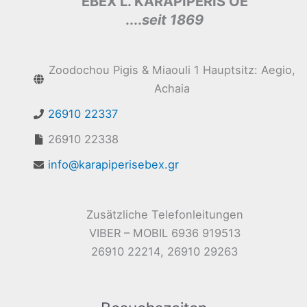
EBEX L. KARAPIPERIS OE
....
seit 1869
Zoodochou Pigis & Miaouli 1 Hauptsitz: Aegio,
Achaia
26910 22337
26910 22338
info@karapiperisebex.gr
Zusätzliche Telefonleitungen
VIBER – MOBIL 6936 919513
26910 22214, 26910 29263