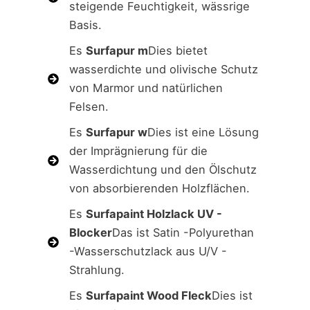
steigende Feuchtigkeit, wässrige
Basis.
Es
Surfapur m
Dies bietet
wasserdichte und olivische Schutz
von Marmor und natürlichen
Felsen.
Es
Surfapur w
Dies ist eine Lösung
der Imprägnierung für die
Wasserdichtung und den Ölschutz
von absorbierenden Holzflächen.
Es
Surfapaint Holzlack UV -
Blocker
Das ist Satin -Polyurethan
-Wasserschutzlack aus U/V -
Strahlung.
Es
Surfapaint Wood Fleck
Dies ist