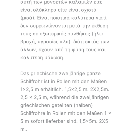
αυτή των μονοετών καλαμιών είτε
είναι ολόκληρα είτε είναι σχιστά
(μισά). Είναι ποιοτικά καλύτερα γιατί
δεν συρρικνώνονται μετά την έκθεσή
τους σε εξωτερικές συνθήκες (ήλιο,
βροχή, υγρασίες κλπ), διότι εκτός των
άλλων, έχουν από τη φύση τους και
καλύτερη υάλωση.
Das griechische zweijährige ganze
Schilfrohr ist in Rollen mit den Maßen
1×2,5 m erhältlich. 1,5×2,5 m. 2X2,5m.
2,5 x 2,5 m, während die zweijährigen
griechischen geteilten (halben)
Schilfrohre in Rollen mit den Maßen 1 x
5 m sofort lieferbar sind. 1,5×5m. 2X5
m..