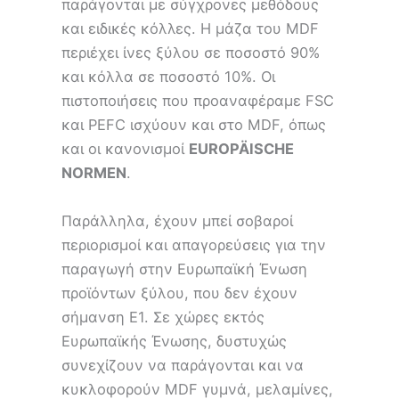
παράγονται με σύγχρονες μεθόδους
και ειδικές κόλλες. Η μάζα του MDF
περιέχει ίνες ξύλου σε ποσοστό 90%
και κόλλα σε ποσοστό 10%. Οι
πιστοποιήσεις που προαναφέραμε FSC
και PEFC ισχύουν και στο MDF, όπως
και οι κανονισμοί
EUROPÄISCHE
NORMEN
.
Παράλληλα, έχουν μπεί σοβαροί
περιορισμοί και απαγορεύσεις για την
παραγωγή στην Ευρωπαϊκή Ένωση
προϊόντων ξύλου, που δεν έχουν
σήμανση Ε1. Σε χώρες εκτός
Ευρωπαϊκής Ένωσης, δυστυχώς
συνεχίζουν να παράγονται και να
κυκλοφορούν MDF γυμνά, μελαμίνες,