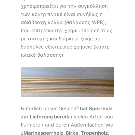
χρησιμοποιείται για την συγκόλληση
των κοντρ πλακέ είναι συνήθως η
αδιάβροχη κόλλα (θαλάσσης WPB),
που επιτρέπει την χρησιμοποίησή τους
με αντοχές και διάρκεια ζωής σε
δύσκολες εξωτερικές χρήσεις (κοντρ
πλακέ θαλάσσης).
Natürlich unser Geschäft
hat Sperrholz
zur Lieferung bereit
in vielen Arten von
Furnieren und deren Außenflächen wie
z
Marinesperrholz, Birke, Tropenholz,