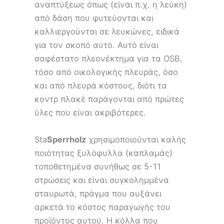
αναπτύξεως όπως (είναι π.χ. η λεύκη)
από δάση που φυτεύονται και
καλλιεργούνται σε λευκώνες, ειδικά
για τον σκοπό αυτό. Αυτό είναι
σαφέστατο πλεονέκτημα για τα OSB,
τόσο από οικολογικής πλευράς, όσο
και από πλευρά κόστους, διότι τα
κοντρ πλακέ παράγονται από πρώτες
ύλες που είναι ακριβότερες.
Sta
Sperrholz
χρησιμοποιούνται καλής
ποιότητας ξυλόφυλλα (καπλαμάς)
τοποθετημένα συνήθως σε 5-11
στρώσεις και είναι συγκολημμένα
σταυρωτά, πράγμα που αυξάνει
αρκετά το κόστος παραγωγής του
προϊόντος αυτού. Η κόλλα που