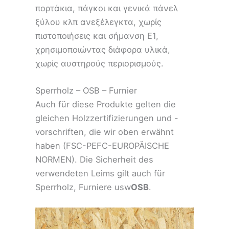
πορτάκια, πάγκοι και γενικά πάνελ
ξύλου κλπ ανεξέλεγκτα, χωρίς
πιστοποιήσεις και σήμανση Ε1,
χρησιμοποιώντας διάφορα υλικά,
χωρίς αυστηρούς περιορισμούς.
Sperrholz – OSB – Furnier
Auch für diese Produkte gelten die
gleichen Holzzertifizierungen und -
vorschriften, die wir oben erwähnt
haben (FSC-PEFC-EUROPÄISCHE
NORMEN). Die Sicherheit des
verwendeten Leims gilt auch für
Sperrholz, Furniere usw
OSB
.