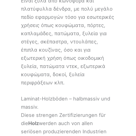
Είναι ξύλα από κωνοφόρα και
πλατύφυλλα δένδρα, με πολύ μεγάλο
πεδίο εφαρμογών τόσο για εσωτερικές
χρήσεις όπως κουφώματα, πόρτες,
καπλαμάδες, πατώματα, ξυλεία για
στέγες, σκέπαστρα, ντουλάπες,
έπιπλα κουζίνας, όσο και για
εξωτερική χρήση όπως οικοδομική
ξυλεία, πατώματα ντεκ, εξωτερικά
κουφώματα, δοκοί, ξυλεία
περιφράξεων κλπ.
Laminat-Holzböden – halbmassiv und
massiv.
Diese strengen Zertifizierungen für
die
Holz
werden auch von allen
seriösen produzierenden Industrien