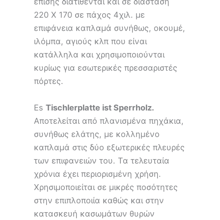
επίσης διατίθενται και σε διάσταση
220 Χ 170 σε πάχος 4χιλ. με
επιφάνεια καπλαμά συνήθως, οκουμέ,
ιλόμπα, αγιούς κλπ που είναι
κατάλληλα και χρησιμοποιούνται
κυρίως για εσωτερικές πρεσσαριστές
πόρτες.
Es
Tischlerplatte ist Sperrholz.
Αποτελείται από πλανισμένα πηχάκια,
συνήθως ελάτης, με κολλημένο
καπλαμά στις δύο εξωτερικές πλευρές
των επιφανειών του. Τα τελευταία
χρόνια έχει περιορισμένη χρήση.
Χρησιμοποιείται σε μικρές ποσότητες
στην επιπλοποιία καθώς και στην
κατασκευή κασωμάτων θυρών