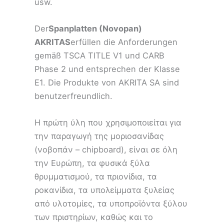
usw.
Der
Spanplatten (Novopan)
AKRITAS
erfüllen die Anforderungen
gemäß TSCA TITLE V1 und CARB
Phase 2 und entsprechen der Klasse
E1. Die Produkte von AKRITA SA sind
benutzerfreundlich.
Η πρώτη ύλη που χρησιμοποιείται για
την παραγωγή της μοριοσανίδας
(νοβοπάν – chipboard), είναι σε όλη
την Ευρώπη, τα φυσικά ξύλα
θρυμματισμού, τα πριονίδια, τα
ροκανίδια, τα υπολείμματα ξυλείας
από υλοτομίες, τα υποπροϊόντα ξύλου
των πριστηρίων, καθώς και το