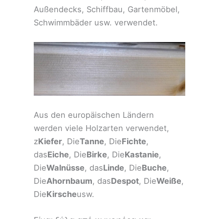
Außendecks, Schiffbau, Gartenmöbel,
Schwimmbäder usw. verwendet.
Aus den europäischen Ländern
werden viele Holzarten verwendet,
z
Kiefer
, Die
Tanne
, Die
Fichte
,
das
Eiche
, Die
Birke
, Die
Kastanie
,
Die
Walnüsse
, das
Linde
, Die
Buche
,
Die
Ahornbaum
, das
Despot
, Die
Weiße
,
Die
Kirsche
usw.