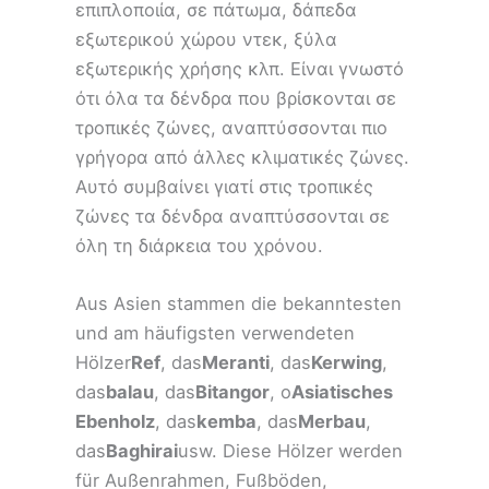
επιπλοποιία, σε πάτωμα, δάπεδα
εξωτερικού χώρου ντεκ, ξύλα
εξωτερικής χρήσης κλπ. Είναι γνωστό
ότι όλα τα δένδρα που βρίσκονται σε
τροπικές ζώνες, αναπτύσσονται πιο
γρήγορα από άλλες κλιματικές ζώνες.
Αυτό συμβαίνει γιατί στις τροπικές
ζώνες τα δένδρα αναπτύσσονται σε
όλη τη διάρκεια του χρόνου.
Aus Asien stammen die bekanntesten
und am häufigsten verwendeten
Hölzer
Ref
, das
Meranti
, das
Kerwing
,
das
balau
, das
Bitangor
, o
Asiatisches
Ebenholz
, das
kemba
, das
Merbau
,
das
Baghirai
usw. Diese Hölzer werden
für Außenrahmen, Fußböden,