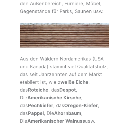
den Außenbereich, Furniere, Möbel,
Gegenstände für Parks, Saunen usw.
Aus den Wäldern Nordamerikas (USA
und Kanada) stammt viel Qualitätsholz,
das seit Jahrzehnten auf dem Markt
etabliert ist, wie z
weiße Eiche
,
das
Roteiche
, das
Despot
,
Die
Amerikanische Kirsche
,
das
Pechkiefer
, das
Oregon-Kiefer
,
das
Pappel
, Die
Ahornbaum
,
Die
Amerikanischer Walnuss
usw.