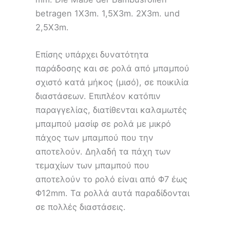
betragen 1X3m. 1,5X3m. 2X3m. und
2,5X3m.
Επίσης υπάρχει δυνατότητα
παράδοσης και σε ρολά από μπαμπού
σχιστό κατά μήκος (μισό), σε ποικιλία
διαστάσεων. Επιπλέον κατόπιν
παραγγελίας, διατίθενται καλαμωτές
μπαμπού μασίφ σε ρολά με μικρό
πάχος των μπαμπού που την
αποτελούν. Δηλαδή τα πάχη των
τεμαχίων των μπαμπού που
αποτελούν το ρολό είναι από Φ7 έως
Φ12mm. Τα ρολλά αυτά παραδίδονται
σε πολλές διαστάσεις.