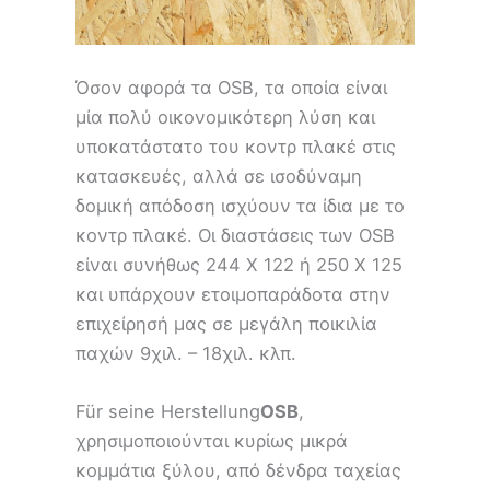
Όσον αφορά τα OSB, τα οποία είναι
μία πολύ οικονομικότερη λύση και
υποκατάστατο του κοντρ πλακέ στις
κατασκευές, αλλά σε ισοδύναμη
δομική απόδοση ισχύουν τα ίδια με το
κοντρ πλακέ. Οι διαστάσεις των OSB
είναι συνήθως 244 Χ 122 ή 250 Χ 125
και υπάρχουν ετοιμοπαράδοτα στην
επιχείρησή μας σε μεγάλη ποικιλία
παχών 9χιλ. – 18χιλ. κλπ.
Für seine Herstellung
OSB
,
χρησιμοποιούνται κυρίως μικρά
κομμάτια ξύλου, από δένδρα ταχείας