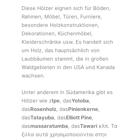
Diese Hölzer eignen sich für Böden,
Rahmen, Möbel, Türen, Furniere,
besondere Holzkonstruktionen,
Dekorationen, Küchenmöbel,
Kleiderschränke usw. Es handelt sich
um Holz, das hauptsächlich von
Laubbäumen stammt, die in großen
Waldgebieten in den USA und Kanada
wachsen.
Unter anderem in Südamerika gibt es
Hölzer wie z
Ipe
, das
Yotoba
,
das
Rosenholz
, das
Pinienkerne
,
das
Tatayuba
, das
Elliott Pine
,
das
massaratumba
, das
Tawari
κλπ. Τα
ξύλα αυτά χρησιμοποιούνται στην