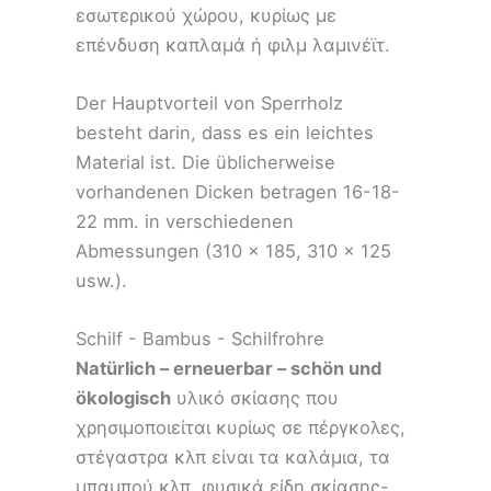
εσωτερικού χώρου, κυρίως με
επένδυση καπλαμά ή φιλμ λαμινέϊτ.
Der Hauptvorteil von Sperrholz
besteht darin, dass es ein leichtes
Material ist. Die üblicherweise
vorhandenen Dicken betragen 16-18-
22 mm. in verschiedenen
Abmessungen (310 x 185, 310 x 125
usw.).
Schilf - Bambus - Schilfrohre
Natürlich – erneuerbar – schön und
ökologisch
υλικό σκίασης που
χρησιμοποιείται κυρίως σε πέργκολες,
στέγαστρα κλπ είναι τα καλάμια, τα
μπαμπού κλπ. φυσικά είδη σκίασης-