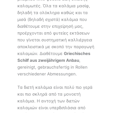
καλαμωτές. Όλα τα καλάμια μασίφ,
δηλαδή τα ολόκληρα καθώς και τα
μισά (δηλαδή σχιστά) καλάμια που
διαθέτουμε στην επιχείρησή μας,
προέρχονται από φυτείες εκτάσεων
που γίνεται συστηματική καλλιέργεια
αποκλειστικά με σκοπό την παραγωγή
καλαμιών. Διαθέτουμε
Griechisches
Schilf aus zweijährigem Anbau
,
gereinigt, gebrauchsfertig in Rollen
verschiedener Abmessungen.
Τα διετή καλάμια είναι πολύ πιο γερά
και πιο σκληρά από τα μονοετή
καλάμια. Η αντοχή των διετών
καλαμιών είναι υπερδιπλάσια από