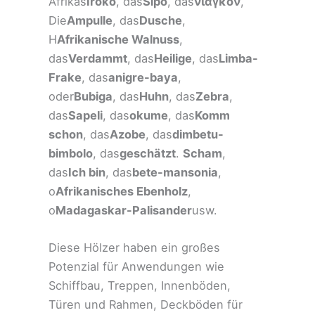
Afrikas
Iroko
, das
Sipo
, das
νιαγκόν
,
Die
Ampulle
, das
Dusche
,
H
Afrikanische Walnuss
,
das
Verdammt
, das
Heilige
, das
Limba-
Frake
, das
anigre-baya
,
oder
Bubiga
, das
Huhn
, das
Zebra
,
das
Sapeli
, das
okume
, das
Komm
schon
, das
Azobe
, das
dimbetu-
bimbolo
, das
geschätzt
.
Scham
,
das
Ich bin
, das
bete-mansonia
,
o
Afrikanisches Ebenholz
,
o
Madagaskar-Palisander
usw.
Diese Hölzer haben ein großes
Potenzial für Anwendungen wie
Schiffbau, Treppen, Innenböden,
Türen und Rahmen, Deckböden für