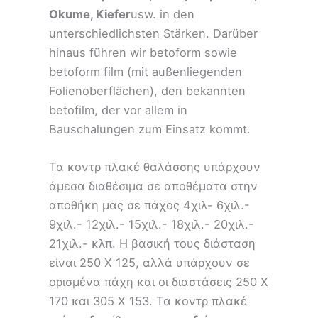
Okume, Kiefer
usw. in den
unterschiedlichsten Stärken. Darüber
hinaus führen wir betoform sowie
betoform film (mit außenliegenden
Folienoberflächen), den bekannten
betofilm, der vor allem in
Bauschalungen zum Einsatz kommt.
Τα κοντρ πλακέ θαλάσσης υπάρχουν
άμεσα διαθέσιμα σε αποθέματα στην
αποθήκη μας σε πάχος 4χιλ- 6χιλ.-
9χιλ.- 12χιλ.- 15χιλ.- 18χιλ.- 20χιλ.-
21χιλ.- κλπ. Η βασική τους διάσταση
είναι 250 Χ 125, αλλά υπάρχουν σε
ορισμένα πάχη και οι διαστάσεις 250 Χ
170 και 305 Χ 153. Τα κοντρ πλακέ