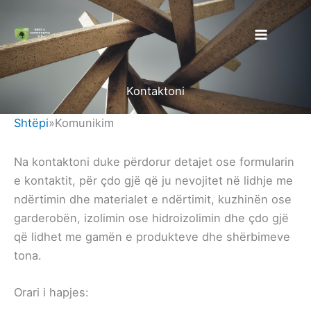
Kalo
te
përmbajtja
Kontaktoni
Shtëpi
»
Komunikim
Na kontaktoni duke përdorur detajet ose formularin
e kontaktit, për çdo gjë që ju nevojitet në lidhje me
ndërtimin dhe materialet e ndërtimit, kuzhinën ose
garderobën, izolimin ose hidroizolimin dhe çdo gjë
që lidhet me gamën e produkteve dhe shërbimeve
tona.
Orari i hapjes: