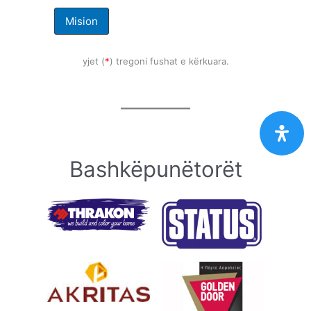
Mision
yjet (
*
) tregoni fushat e kërkuara.
Bashkëpunëtorët