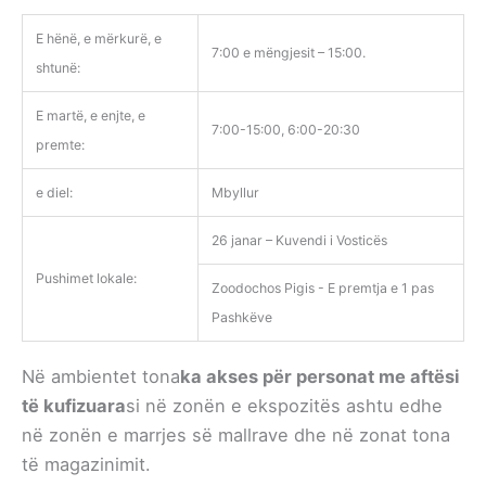
E hënë, e mërkurë, e
7:00 e mëngjesit – 15:00.
shtunë:
E martë, e enjte, e
7:00-15:00, 6:00-20:30
premte:
e diel:
Mbyllur
26 janar – Kuvendi i Vosticës
Pushimet lokale:
Zoodochos Pigis - E premtja e 1 pas
Pashkëve
Në ambientet tona
ka akses për personat me aftësi
të kufizuara
si në zonën e ekspozitës ashtu edhe
në zonën e marrjes së mallrave dhe në zonat tona
të magazinimit.