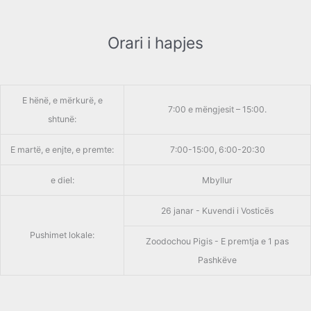
Orari i hapjes
E hënë, e mërkurë, e
7:00 e mëngjesit – 15:00.
shtunë:
E martë, e enjte, e premte:
7:00-15:00, 6:00-20:30
e diel:
Mbyllur
26 janar - Kuvendi i Vosticës
Pushimet lokale:
Zoodochou Pigis - E premtja e 1 pas
Pashkëve