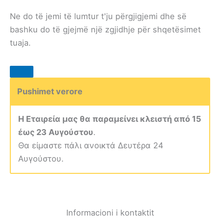
Ne do të jemi të lumtur t'ju përgjigjemi dhe së
bashku do të gjejmë një zgjidhje për shqetësimet
tuaja.
Pushimet verore
Η Εταιρεία μας θα παραμείνει κλειστή από 15
έως 23 Αυγούστου
.
Θα είμαστε πάλι ανοικτά Δευτέρα 24
Αυγούστου.
Informacioni i kontaktit