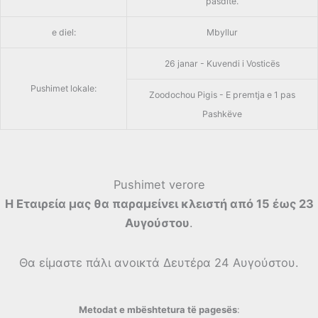
pasdite.
e diel:
Mbyllur
26 janar - Kuvendi i Vosticës
Pushimet lokale:
Zoodochou Pigis - E premtja e 1 pas
Pashkëve
Pushimet verore
Η Εταιρεία μας θα παραμείνει κλειστή από 15 έως 23
Αυγούστου
.
Θα είμαστε πάλι ανοικτά Δευτέρα 24 Αυγούστου.
Metodat e mbështetura të pagesës
: