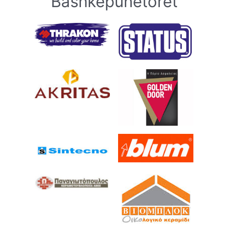
Bashkëpunëtorët