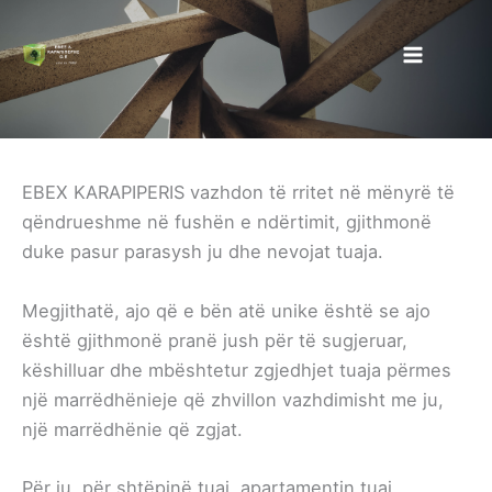
Kalo
te
përmbajtja
EBEX KARAPIPERIS vazhdon të rritet në mënyrë të
qëndrueshme në fushën e ndërtimit, gjithmonë
duke pasur parasysh ju dhe nevojat tuaja.
Megjithatë, ajo që e bën atë unike është se ajo
është gjithmonë pranë jush për të sugjeruar,
këshilluar dhe mbështetur zgjedhjet tuaja përmes
një marrëdhënieje që zhvillon vazhdimisht me ju,
një marrëdhënie që zgjat.
Për ju, për shtëpinë tuaj, apartamentin tuaj,