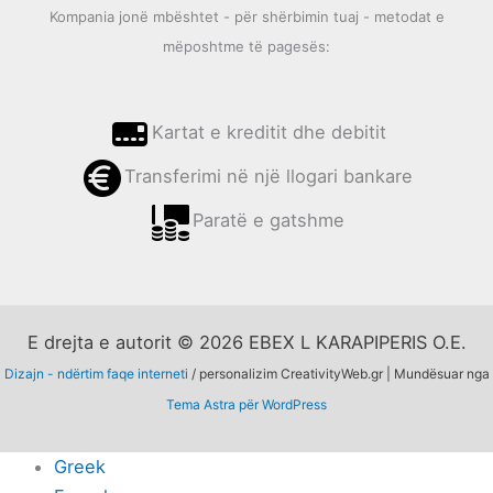
Kompania jonë mbështet - për shërbimin tuaj - metodat e
mëposhtme të pagesës:
Kartat e kreditit dhe debitit
Transferimi në një llogari bankare
Paratë e gatshme
E drejta e autorit © 2026 EBEX L KARAPIPERIS O.E.
Dizajn - ndërtim faqe interneti
/ personalizim CreativityWeb.gr | Mundësuar nga
Tema Astra për WordPress
Greek