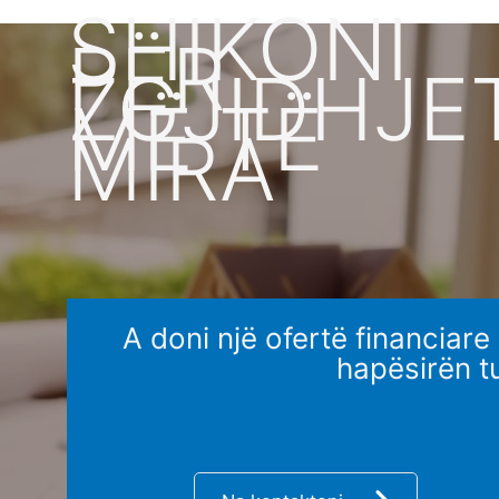
SHIKONI
PËR
ZGJIDHJE
MË TË
MIRA
A doni një ofertë financiare
hapësirën t