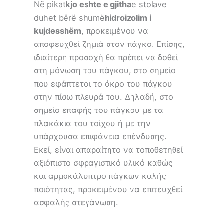
Në pikat
kjo eshte e gjitha
e stolave ​​
duhet bërë shumë
hidroizolim i
kujdesshëm
, προκειμένου να
αποφευχθεί ζημιά στον πάγκο. Επίσης,
ιδιαίτερη προσοχή θα πρέπει να δοθεί
στη μόνωση του πάγκου, στο σημείο
που εφάπτεται το άκρο του πάγκου
στην πίσω πλευρά του. Δηλαδή, στο
σημείο επαφής του πάγκου με τα
πλακάκια του τοίχου ή με την
υπάρχουσα επιφάνεια επένδυσης.
Εκεί, είναι απαραίτητο να τοποθετηθεί
αξιόπιστο σφραγιστικό υλικό καθώς
και αρμοκάλυπτρο πάγκων καλής
ποιότητας, προκειμένου να επιτευχθεί
ασφαλής στεγάνωση.