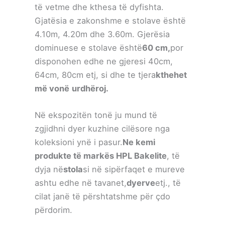
të vetme dhe kthesa të dyfishta.
Gjatësia e zakonshme e stolave ​​është
4.10m, 4.20m dhe 3.60m. Gjerësia
dominuese e stolave ​​është
60 cm,
por
disponohen edhe ne gjeresi 40cm,
64cm, 80cm etj, si dhe te tjera
kthehet
më vonë
urdhëroj.
Në ekspozitën tonë ju mund të
zgjidhni dyer kuzhine cilësore nga
koleksioni ynë i pasur.
Ne kemi
produkte të markës HPL Bakelite
, të
dyja në
stola
si në sipërfaqet e mureve
ashtu edhe në tavanet,
dyerve
etj., të
cilat janë të përshtatshme për çdo
përdorim.