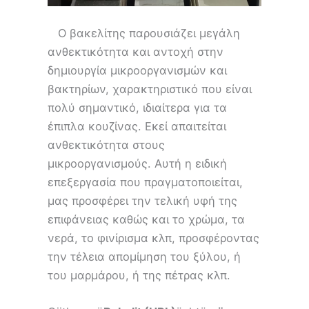
Ο βακελίτης παρουσιάζει μεγάλη
ανθεκτικότητα και αντοχή στην
δημιουργία μικροοργανισμών και
βακτηρίων, χαρακτηριστικό που είναι
πολύ σημαντικό, ιδιαίτερα για τα
έπιπλα κουζίνας. Εκεί απαιτείται
ανθεκτικότητα στους
μικροοργανισμούς. Αυτή η ειδική
επεξεργασία που πραγματοποιείται,
μας προσφέρει την τελική υφή της
επιφάνειας καθώς και το χρώμα, τα
νερά, το φινίρισμα κλπ, προσφέροντας
την τέλεια απομίμηση του ξύλου, ή
του μαρμάρου, ή της πέτρας κλπ.