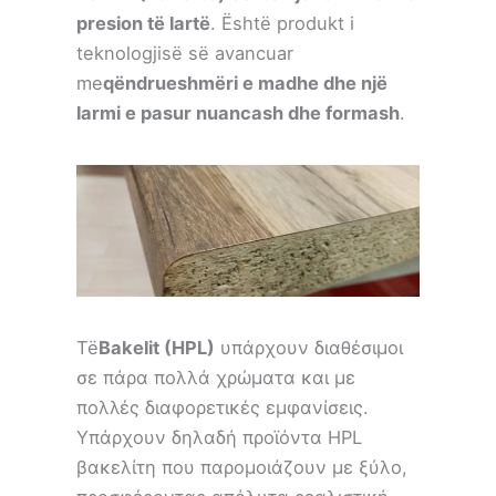
presion të lartë
. Është produkt i
teknologjisë së avancuar
me
qëndrueshmëri e madhe dhe një
larmi e pasur nuancash dhe formash
.
Të
Bakelit (HPL)
υπάρχουν διαθέσιμοι
σε πάρα πολλά χρώματα και με
πολλές διαφορετικές εμφανίσεις.
Υπάρχουν δηλαδή προϊόντα HPL
βακελίτη που παρομοιάζουν με ξύλο,