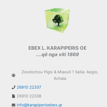
EBEX L. KARAPIPERIS OE
....
që nga viti 1869
Zoodochou Pigis & Miaouli 1 Selia: Aegio,
Achaia
26910 22337
26910 22338
info@karapiperisebex.gr