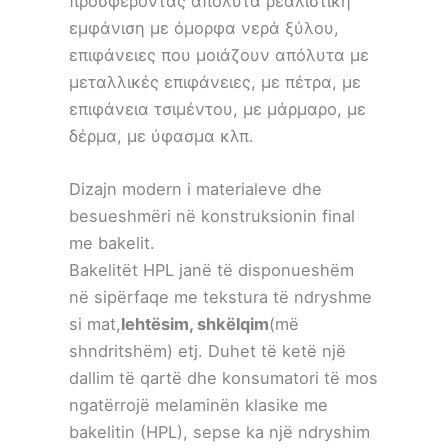
προσφέροντας απόλυτα ρεαλιστική
εμφάνιση με όμορφα νερά ξύλου,
επιφάνειες που μοιάζουν απόλυτα με
μεταλλικές επιφάνειες, με πέτρα, με
επιφάνεια τσιμέντου, με μάρμαρο, με
δέρμα, με ύφασμα κλπ.
Dizajn modern i materialeve dhe
besueshmëri në konstruksionin final
me bakelit.
Bakelitët HPL janë të disponueshëm
në sipërfaqe me tekstura të ndryshme
si mat,
lehtësim, shkëlqim
(më
shndritshëm) etj. Duhet të ketë një
dallim të qartë dhe konsumatori të mos
ngatërrojë melaminën klasike me
bakelitin (HPL), sepse ka një ndryshim