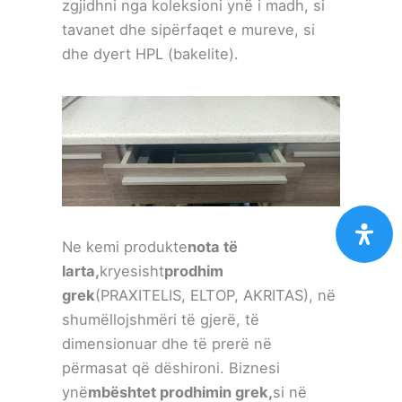
zgjidhni nga koleksioni ynë i madh, si
tavanet dhe sipërfaqet e mureve, si
dhe dyert HPL (bakelite).
Ne kemi produkte
nota të
larta,
kryesisht
prodhim
grek
(PRAXITELIS, ELTOP, AKRITAS), në
shumëllojshmëri të gjerë, të
dimensionuar dhe të prerë në
përmasat që dëshironi. Biznesi
ynë
mbështet prodhimin grek,
si në