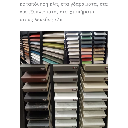
καταπόνηση κλπ, στα γδαρσίματα, στα
γρατζουνίσματα, στα χτυπήματα,
στους λεκέδες κλπ.