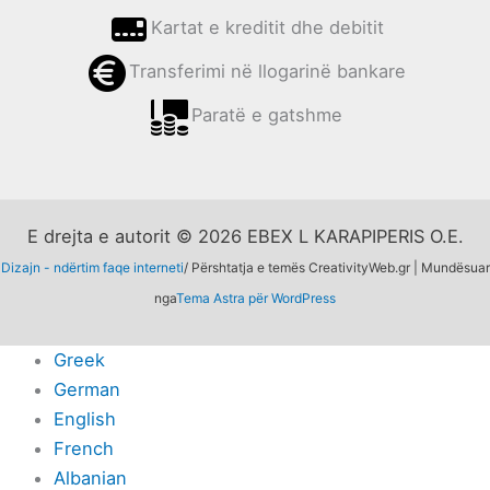
Kartat e kreditit dhe debitit
Transferimi në llogarinë bankare
Paratë e gatshme
E drejta e autorit © 2026 EBEX L KARAPIPERIS O.E.
Dizajn - ndërtim faqe interneti
/ Përshtatja e temës CreativityWeb.gr | Mundësuar
nga
Tema Astra për WordPress
Greek
German
English
French
Albanian