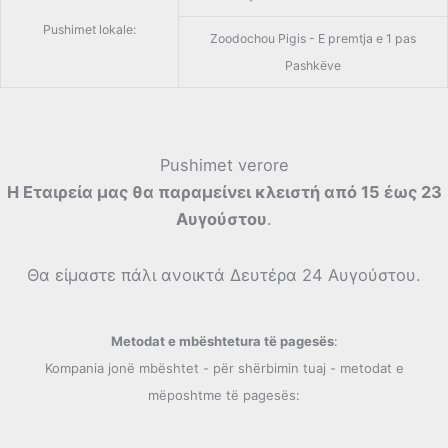
Pushimet lokale:
Zoodochou Pigis - E premtja e 1 pas
Pashkëve
Pushimet verore
Η Εταιρεία μας θα παραμείνει κλειστή από 15 έως 23
Αυγούστου
.
Θα είμαστε πάλι ανοικτά Δευτέρα 24 Αυγούστου.
Metodat e mbështetura të pagesës
:
Kompania jonë mbështet - për shërbimin tuaj - metodat e
mëposhtme të pagesës: