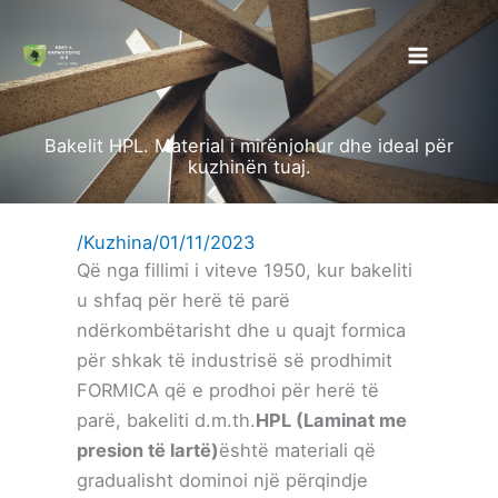
Kalo
te
përmbajtja
Bakelit HPL. Material i mirënjohur dhe ideal për
kuzhinën tuaj.
/
Kuzhina
/
01/11/2023
Që nga fillimi i viteve 1950, kur bakeliti
u shfaq për herë të parë
ndërkombëtarisht dhe u quajt formica
për shkak të industrisë së prodhimit
FORMICA që e prodhoi për herë të
parë, bakeliti d.m.th.
HPL (Laminat me
presion të lartë)
është materiali që
gradualisht dominoi një përqindje