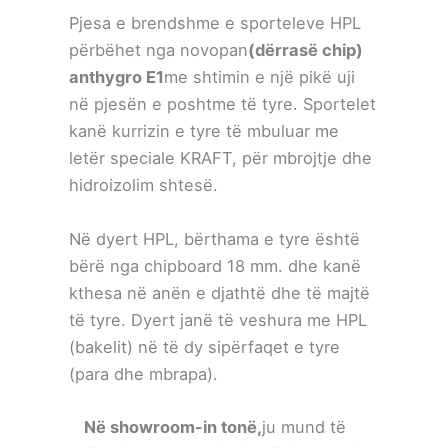
Pjesa e brendshme e sporteleve HPL
përbëhet nga novopan
(dërrasë chip)
anthygro E1
me shtimin e një pikë uji
në pjesën e poshtme të tyre. Sportelet
kanë kurrizin e tyre të mbuluar me
letër speciale KRAFT, për mbrojtje dhe
hidroizolim shtesë.
Në dyert HPL, bërthama e tyre është
bërë nga chipboard 18 mm. dhe kanë
kthesa në anën e djathtë dhe të majtë
të tyre. Dyert janë të veshura me HPL
(bakelit) në të dy sipërfaqet e tyre
(para dhe mbrapa).
Në showroom-in tonë,
ju mund të