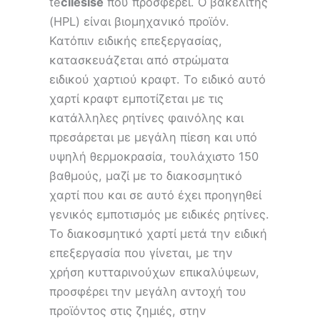
të
cilësisë
που προσφέρει. Ο βακελίτης
(HPL) είναι βιομηχανικό προϊόν.
Κατόπιν ειδικής επεξεργασίας,
κατασκευάζεται από στρώματα
ειδικού χαρτιού κραφτ. Το ειδικό αυτό
χαρτί κραφτ εμποτίζεται με τις
κατάλληλες ρητίνες φαινόλης και
πρεσάρεται με μεγάλη πίεση και υπό
υψηλή θερμοκρασία, τουλάχιστο 150
βαθμούς, μαζί με το διακοσμητικό
χαρτί που και σε αυτό έχει προηγηθεί
γενικός εμποτισμός με ειδικές ρητίνες.
Το διακοσμητικό χαρτί μετά την ειδική
επεξεργασία που γίνεται, με την
χρήση κυτταρινούχων επικαλύψεων,
προσφέρει την μεγάλη αντοχή του
προϊόντος στις ζημιές, στην