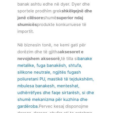
banak ashtu edhe në dyer. Dyer dhe
sportele prodhim grek
shkëlqejnë dhe
janë cilësore
shumë
superior ndaj
shumicës
produkte konkurruese të
importit.
Në biznesin tonë, ne kemi gati për
dorëzim dhe të gjitha
aksesoret e
nevojshem
aksesorë,
të tilla si
banake
metalike, fuga banakësh, shtufa,
silikone neutrale, ngjitës fugash
poliuretani PU, mastikë të tejdukshëm,
mbulesa banakesh, menteshat,
udhërrëfyes dhe faqe sirtarësh, si dhe
shumë mekanizma për kuzhina dhe
gardëroba.
Pervec kesaj disponojme
doreza, doreza, shufra etj te gatshme