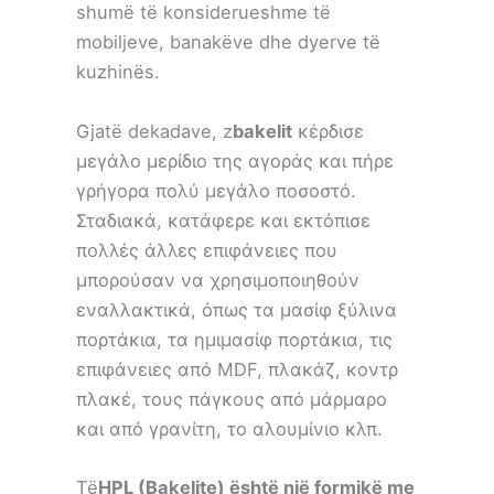
shumë të konsiderueshme të
mobiljeve, banakëve dhe dyerve të
kuzhinës.
Gjatë dekadave, z
bakelit
κέρδισε
μεγάλο μερίδιο της αγοράς και πήρε
γρήγορα πολύ μεγάλο ποσοστό.
Σταδιακά, κατάφερε και εκτόπισε
πολλές άλλες επιφάνειες που
μπορούσαν να χρησιμοποιηθούν
εναλλακτικά, όπως τα μασίφ ξύλινα
πορτάκια, τα ημιμασίφ πορτάκια, τις
επιφάνειες από MDF, πλακάζ, κοντρ
πλακέ, τους πάγκους από μάρμαρο
και από γρανίτη, το αλουμίνιο κλπ.
Të
HPL (Bakelite) është një formikë me