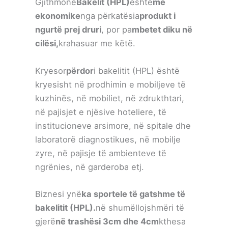
Gjithmonë
Bakelit (HPL)
është
më
ekonomike
nga përkatësia
produkt i
ngurtë prej druri
, por pa
mbetet diku në
cilësi,
krahasuar me këtë.
Kryesor
përdor
i bakelitit (HPL) është
kryesisht në prodhimin e mobiljeve të
kuzhinës, në mobiliet, në zdrukthtari,
në pajisjet e njësive hoteliere, të
institucioneve arsimore, në spitale dhe
laboratorë diagnostikues, në mobilje
zyre, në pajisje të ambienteve të
ngrënies, në garderoba etj.
Biznesi ynë
ka sportele të gatshme të
bakelitit (HPL).
në shumëllojshmëri të
gjerë
në trashësi 3cm dhe 4cm
kthesa