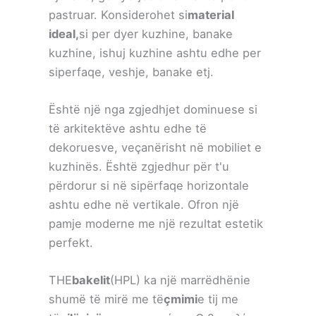
pastruar. Konsiderohet si
material
ideal,
si per dyer kuzhine, banake
kuzhine, ishuj kuzhine ashtu edhe per
siperfaqe, veshje, banake etj.
Është një nga zgjedhjet dominuese si
të arkitektëve ashtu edhe të
dekoruesve, veçanërisht në mobiliet e
kuzhinës. Është zgjedhur për t'u
përdorur si në sipërfaqe horizontale
ashtu edhe në vertikale. Ofron një
pamje moderne me një rezultat estetik
perfekt.
THE
bakelit
(HPL) ka një marrëdhënie
shumë të mirë me të
çmimi
e tij me