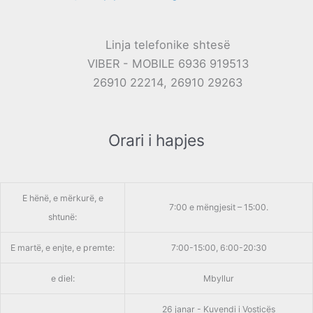
Linja telefonike shtesë
VIBER - MOBILE 6936 919513
26910 22214, 26910 29263
Orari i hapjes
E hënë, e mërkurë, e
7:00 e mëngjesit – 15:00.
shtunë:
E martë, e enjte, e premte:
7:00-15:00, 6:00-20:30
e diel:
Mbyllur
26 janar - Kuvendi i Vosticës