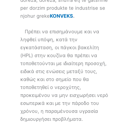
per dorzim produkte te industrise se
njohur greke
KONVEKS
.
Πρέπει να επισημάνουμε και να
ληφθεί υπόψη, κατά την
εγκατάσταση, οι πάγκοι βακελίτη
(HPL) στην κουζίνα θα πρέπει να
τοποθετούνται με ιδιαίτερη προσοχή,
ειδικά στις ενώσεις μεταξύ τους,
καθώς και στο σημείο που θα
τοποθετηθεί ο νεροχύτης,
προκειμένου να μην εισχωρήσει νερό
εσωτερικά και με την πάροδο του
χρόνου, η παραμένουσα υγρασία
δημιουργήσει προβλήματα.