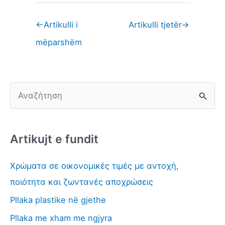
←
Artikulli i
Artikulli tjetër
→
mëparshëm
K
ë
r
Artikujt e fundit
k
o
Χρώματα σε οικονομικές τιμές με αντοχή,
p
ποιότητα και ζωντανές αποχρώσεις
ë
Pllaka plastike në gjethe
r
Pllaka me xham me ngjyra
: