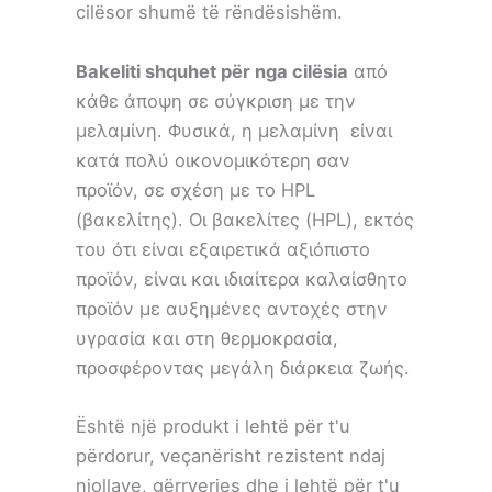
cilësor shumë të rëndësishëm.
Bakeliti shquhet për nga cilësia
από
κάθε άποψη σε σύγκριση με την
μελαμίνη. Φυσικά, η μελαμίνη είναι
κατά πολύ οικονομικότερη σαν
προϊόν, σε σχέση με το HPL
(βακελίτης). Οι βακελίτες (HPL), εκτός
του ότι είναι εξαιρετικά αξιόπιστο
προϊόν, είναι και ιδιαίτερα καλαίσθητο
προϊόν με αυξημένες αντοχές στην
υγρασία και στη θερμοκρασία,
προσφέροντας μεγάλη διάρκεια ζωής.
Është një produkt i lehtë për t'u
përdorur, veçanërisht rezistent ndaj
njollave, gërryerjes dhe i lehtë për t'u