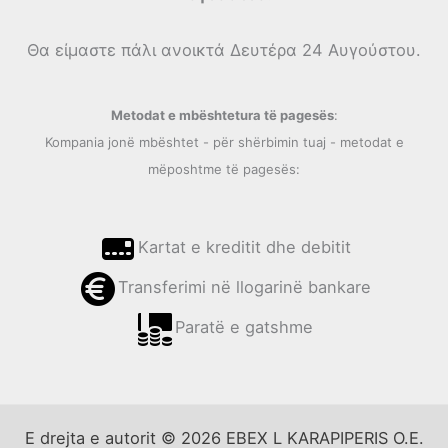
Θα είμαστε πάλι ανοικτά Δευτέρα 24 Αυγούστου.
Metodat e mbështetura të pagesës
:
Kompania jonë mbështet - për shërbimin tuaj - metodat e
mëposhtme të pagesës:
Kartat e kreditit dhe debitit
Transferimi në llogarinë bankare
Paratë e gatshme
E drejta e autorit © 2026 EBEX L KARAPIPERIS O.E.