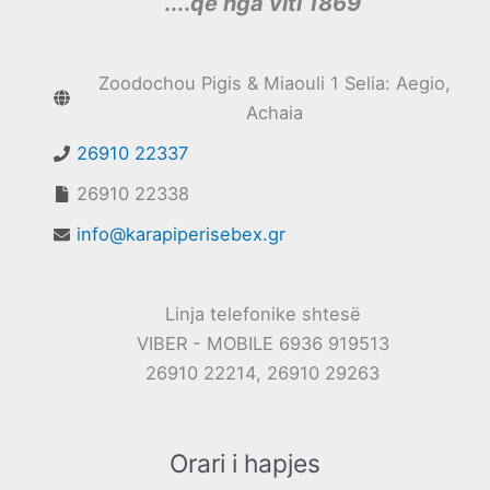
....
që nga viti 1869
Zoodochou Pigis & Miaouli 1 Selia: Aegio,
Achaia
26910 22337
26910 22338
info@karapiperisebex.gr
Linja telefonike shtesë
VIBER - MOBILE 6936 919513
26910 22214, 26910 29263
Orari i hapjes