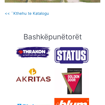
<< ¨Kthehu te Katalogu
Bashkëpunëtorët