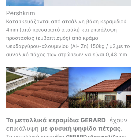
Përshkrim
Κατασκευάζονται από ατσάλινη βάση κεραμιδιού
4mm (από πρεσαριστό ατσάλι) και επικάλυψη
προστασίας (εμβαπτισμός) από κράμα
ψευδαργύρου-αλουμινίου (Al- Zn) 150kg / μ2,με το
συνολικό πάχος των στρώσεων να είναι 0,43 mm.
Τα μεταλλικά κεραμίδια GERARD
έχουν
επικάλυψη
με φυσική ψηφίδα πέτρας.
Τα μεταλλικά κεραμίδια
GERARD εξασφαλίζουν: