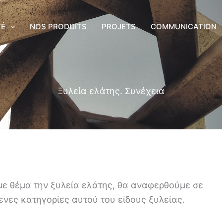
TÉ
NOS PRODUITS
PROJETS
COMMUNICATION
Ξυλεία ελάτης. Συνέχεια
με θέμα την ξυλεία ελάτης, θα αναφερθούμε σε
ενες κατηγορίες αυτού του είδους ξυλείας.