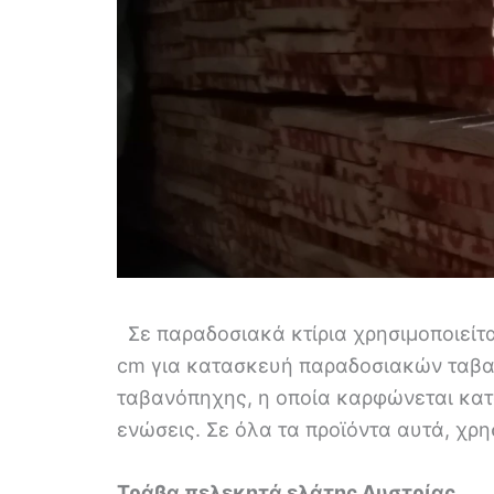
Σε παραδοσιακά κτίρια χρησιμοποιείτα
cm για κατασκευή παραδοσιακών ταβα
ταβανόπηχης, η οποία καρφώνεται κατά
ενώσεις. Σε όλα τα προϊόντα αυτά, χρη
Τράβα πελεκητά ελάτης Αυστρίας