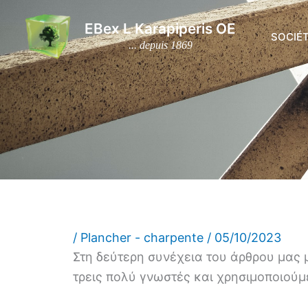
Aller
EBex L Karapiperis OE
au
SOCIÉ
... depuis 1869
contenu
/
Plancher - charpente
/
05/10/2023
Στη δεύτερη συνέχεια του άρθρου μας 
τρεις πολύ γνωστές και χρησιμοποιούμ