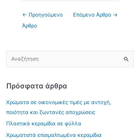
←
Προηγούμενο
Επόμενο Άρθρο
→
Άρθρο
Α
ν
α
Πρόσφατα άρθρα
ζ
ή
Χρώματα σε οικονομικές τιμές με αντοχή,
τ
ποιότητα και ζωντανές αποχρώσεις
η
Πλαστικά κεραμίδια σε φύλλα
σ
Χρωματιστά επισμαλτωμένα κεραμίδια
η