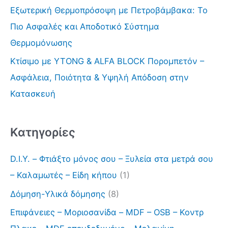
γ
Εξωτερική Θερμοπρόσοψη με Πετροβάμβακα: Το
ι
Πιο Ασφαλές και Αποδοτικό Σύστημα
α
Θερμομόνωσης
:
Κτίσιμο με YTONG & ALFA BLOCK Πορομπετόν –
Ασφάλεια, Ποιότητα & Υψηλή Απόδοση στην
Κατασκευή
Kατηγορίες
D.I.Y. – Φτιάξτο μόνος σου – Ξυλεία στα μετρά σου
– Καλαμωτές – Είδη κήπου
(1)
Δόμηση-Υλικά δόμησης
(8)
Επιφάνειες – Μοριοσανίδα – MDF – OSB – Κοντρ