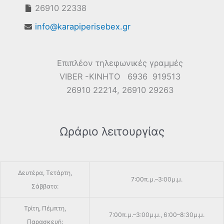
26910 22338
info@karapiperisebex.gr
Επιπλέον τηλεφωνικές γραμμές
VIBER -ΚΙΝΗΤΟ 6936 919513
26910 22214, 26910 29263
Ωράριο λειτουργίας
Δευτέρα, Τετάρτη,
7:00π.μ.–3:00μ.μ.
Σάββατο:
Τρίτη, Πέμπτη,
7:00π.μ.–3:00μ.μ., 6:00–8:30μ.μ.
Παρασκευή: