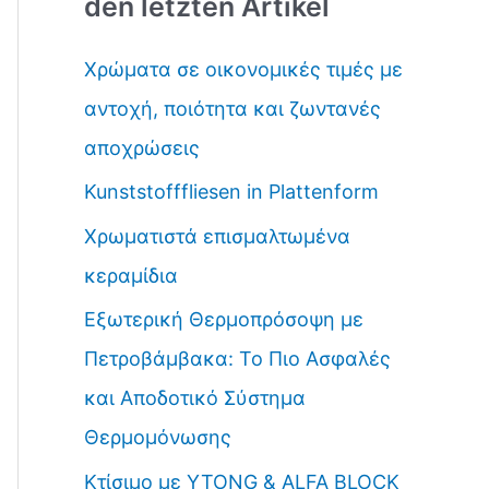
den letzten Artikel
h
e
Χρώματα σε οικονομικές τιμές με
n
αντοχή, ποιότητα και ζωντανές
n
αποχρώσεις
a
Kunststofffliesen in Plattenform
c
Χρωματιστά επισμαλτωμένα
h
κεραμίδια
:
Εξωτερική Θερμοπρόσοψη με
Πετροβάμβακα: Το Πιο Ασφαλές
και Αποδοτικό Σύστημα
Θερμομόνωσης
Κτίσιμο με YTONG & ALFA BLOCK