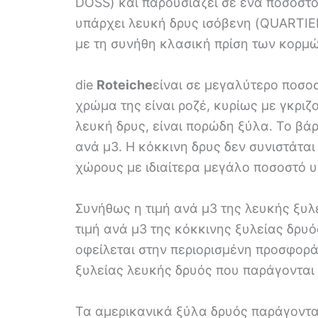
DOSS) και παρουσιάζει σε ένα ποσοστό
υπάρχει λευκή δρυς ισόβενη (QUARTIER
με τη συνήθη κλασική πρίση των κορμώ
die
Roteiche
είναι σε μεγαλύτερο ποσοσ
χρώμα της είναι ροζέ, κυρίως με γκριζο
λευκή δρυς, είναι πορώδη ξύλα. Το βά
ανά μ3. Η κόκκινη δρυς δεν συνιστάται
χώρους με ιδιαίτερα μεγάλο ποσοστό υ
Συνήθως η τιμή ανά μ3 της λευκής ξυλ
τιμή ανά μ3 της κόκκινης ξυλείας δρυό
οφείλεται στην περιορισμένη προσφορ
ξυλείας λευκής δρυός που παράγονται
Τα αμερικανικά ξύλα δρυός παράγονται