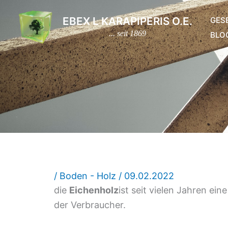
Zum
EBEX L KARAPIPERIS O.E.
GES
Inhalt
... seit 1869
BLO
springen
/
Boden - Holz
/
09.02.2022
die
Eichenholz
ist seit vielen Jahren ei
der Verbraucher.