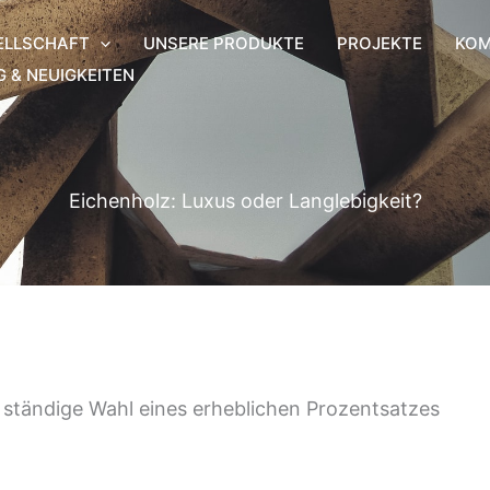
ELLSCHAFT
UNSERE PRODUKTE
PROJEKTE
KOM
G & NEUIGKEITEN
Eichenholz: Luxus oder Langlebigkeit?
ne ständige Wahl eines erheblichen Prozentsatzes