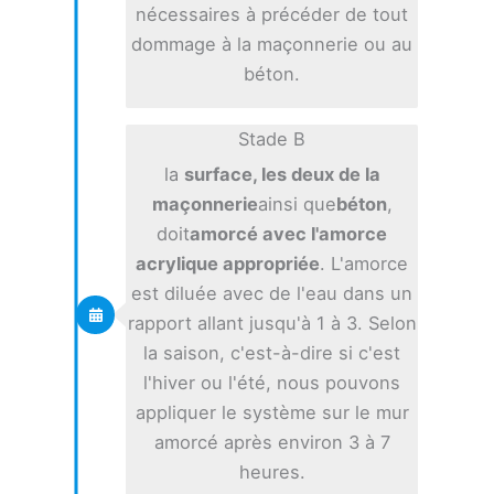
nécessaires à précéder de tout
dommage à la maçonnerie ou au
béton.
Stade B
la
surface, les deux de la
maçonnerie
ainsi que
béton
,
doit
amorcé avec l'amorce
acrylique appropriée
. L'amorce
est diluée avec de l'eau dans un
rapport allant jusqu'à 1 à 3. Selon
la saison, c'est-à-dire si c'est
l'hiver ou l'été, nous pouvons
appliquer le système sur le mur
amorcé après environ 3 à 7
heures.