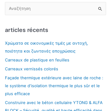
R
e
c
articles récents
h
e
Χρώματα σε οικονομικές τιμές με αντοχή,
r
ποιότητα και ζωντανές αποχρώσεις
c
Carreaux de plastique en feuilles
h
Carreaux vernissés colorés
e
r
Façade thermique extérieure avec laine de roche :
:
le système d'isolation thermique le plus sûr et le
plus efficace
Construire avec le béton cellulaire YTONG & ALFA
BLOCK – Sécurité, qualité et haute efficacité dans