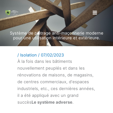
Aller
au
contenu
Système de plâtrage anti-maçonnerie moderne
pour une utilisation intérieure et extérieure.
/
Isolation
/
07/02/2023
À la fois dans les bâtiments
nouvellement peuplés et dans les
rénovations de maisons, de magasins,
de centres commerciaux, d'espaces
industriels, etc., ces dernières années,
il a été appliqué avec un grand
succès
Le système adverse
.