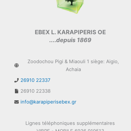
EBEX L. KARAPIPERIS OE
....
depuis 1869
Zoodochou Pigi & Miaouli 1 siège: Aigio,
Achaia
26910 22337
26910 22338
info@karapiperisebex.gr
Lignes téléphoniques supplémentaires
VIBRE - MOBILE 6936 919513