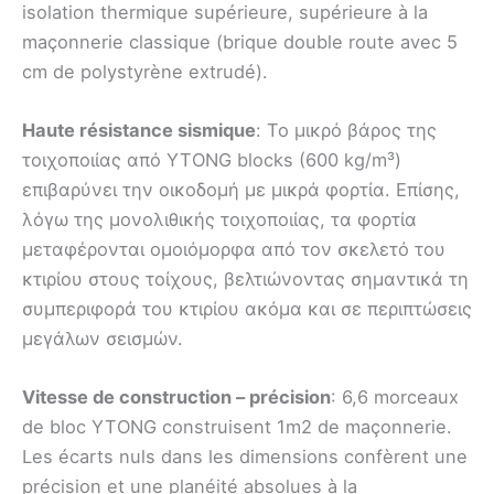
isolation thermique supérieure, supérieure à la
maçonnerie classique (brique double route avec 5
cm de polystyrène extrudé).
Haute résistance sismique
: Το µικρό βάρος της
τοιχοποιίας από YTONG blocks (600 kg/m³)
επιβαρύνει την οικοδοµή µε µικρά φορτία. Επίσης,
λόγω της µονολιθικής τοιχοποιίας, τα φορτία
µεταφέρονται οµοιόµορφα από τον σκελετό του
κτιρίου στους τοίχους, βελτιώνοντας σηµαντικά τη
συµπεριφορά του κτιρίου ακόµα και σε περιπτώσεις
µεγάλων σεισµών.
Vitesse de construction – précision
: 6,6 morceaux
de bloc YTONG construisent 1m2 de maçonnerie.
Les écarts nuls dans les dimensions confèrent une
précision et une planéité absolues à la