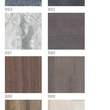
893
892
891
890
889
888