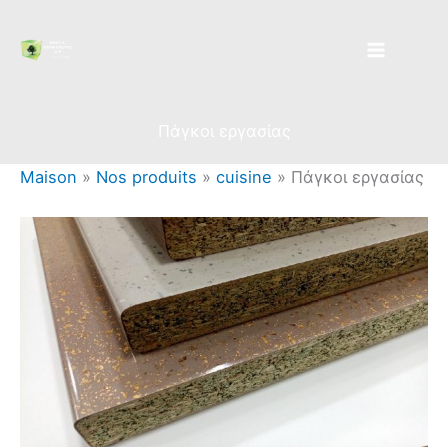
Aller
au
contenu
Πάγκοι εργασίας
Maison
»
Nos produits
»
cuisine
»
Πάγκοι εργασίας