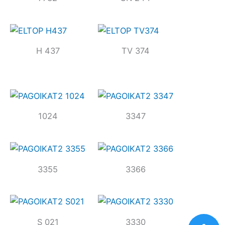
H 437
TV 374
1024
3347
3355
3366
S 021
3330