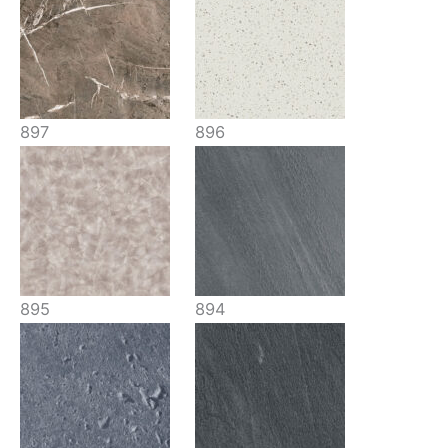
897
896
895
894