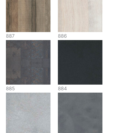
887
886
885
884