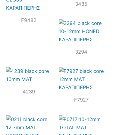
3485
F9482
3294
4239
F7927