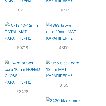
0211
F0717
F0718
4399
3155
F3478