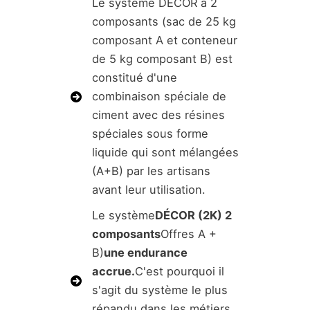
Le système DECOR à 2
composants (sac de 25 kg
composant A et conteneur
de 5 kg composant B) est
constitué d'une
combinaison spéciale de
ciment avec des résines
spéciales sous forme
liquide qui sont mélangées
(A+B) par les artisans
avant leur utilisation.
Le système
DÉCOR (2K) 2
composants
Offres A +
B)
une endurance
accrue.
C'est pourquoi il
s'agit du système le plus
répandu dans les métiers