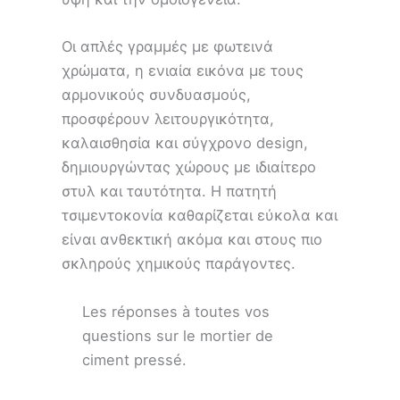
Οι απλές γραμμές με φωτεινά
χρώματα, η ενιαία εικόνα με τους
αρμονικούς συνδυασμούς,
προσφέρουν λειτουργικότητα,
καλαισθησία και σύγχρονο design,
δημιουργώντας χώρους με ιδιαίτερο
στυλ και ταυτότητα. Η πατητή
τσιμεντοκονία καθαρίζεται εύκολα και
είναι ανθεκτική ακόμα και στους πιο
σκληρούς χημικούς παράγοντες.
Les réponses à toutes vos
questions sur le mortier de
ciment pressé.