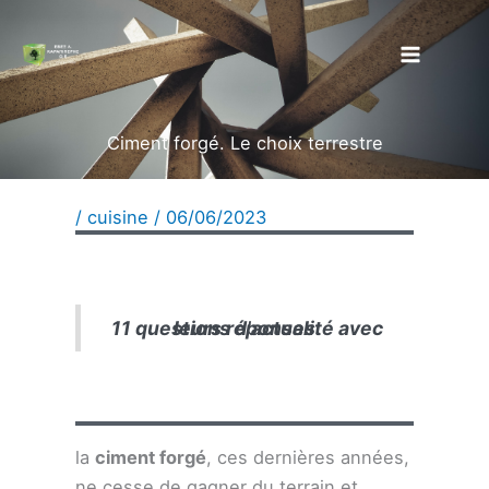
Aller
au
contenu
Ciment forgé. Le choix terrestre
/
cuisine
/
06/06/2023
11 questions d'actualité avec leurs réponses.
la
ciment forgé
, ces dernières années,
ne cesse de gagner du terrain et