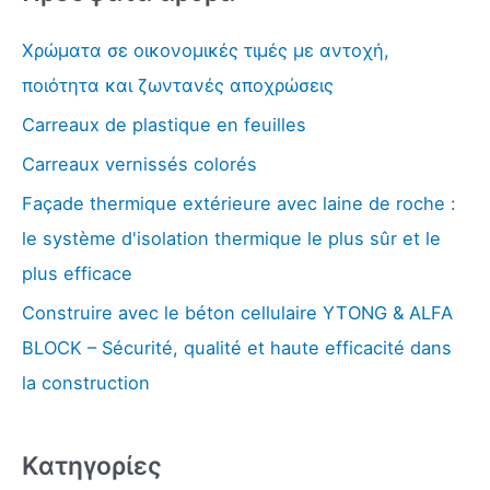
e
Χρώματα σε οικονομικές τιμές με αντοχή,
r
ποιότητα και ζωντανές αποχρώσεις
c
Carreaux de plastique en feuilles
h
Carreaux vernissés colorés
e
r
Façade thermique extérieure avec laine de roche :
:
le système d'isolation thermique le plus sûr et le
plus efficace
Construire avec le béton cellulaire YTONG & ALFA
BLOCK – Sécurité, qualité et haute efficacité dans
la construction
Kατηγορίες