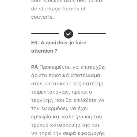
sont stockés dans des locaux
de stockage fermés et
couverts.
ER.
A quoi dois-je faire
attention ?
PA
Προκειμένου να επιτευχθεί
άριστο ποιοτικά αποτέλεσμα
στην κατασκευή της πατητής
τσιμεντοκονίας, πρέπει ο
τεχνίτης, που θα επιλέξετε να
την εφαρμόσει, να έχει
εμπειρία και καλή γνώση του
τρόπου κατασκευής της και
να τηρεί την σειρά εφαρμογής