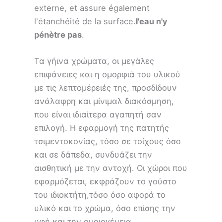
externe, et assure également
l'étanchéité de la surface.
l'eau n'y
pénètre pas
.
Τα γήινα χρώματα, οι μεγάλες
επιφάνειες και η ομορφιά του υλικού
με τις λεπτομέρειές της, προσδίδουν
ανάλαφρη και μίνιμαλ διακόσμηση,
που είναι ιδιαίτερα αγαπητή σαν
επιλογή. Η εφαρμογή της πατητής
τσιμεντοκονίας, τόσο σε τοίχους όσο
και σε δάπεδα, συνδυάζει την
αισθητική με την αντοχή. Οι χώροι που
εφαρμόζεται, εκφράζουν το γούστο
του ιδιοκτήτη,τόσο όσο αφορά το
υλικό και το χρώμα, όσο επίσης την
υφή και την ομοιογένεια.