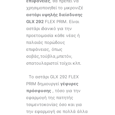
επιφάνειες
, θα πρέπει να
χρησιμοποιηθεί το μικρονιζέ
αστάρι υψηλής διείσδυσης
GLX
292
FLEX PRIM. Είναι
αστάρι ιδανικό για την
προετοιμασία κάθε νέας ή
παλαιάς πορώδους
επιφάνειας, όπως
σοβάς,τούβλα,μπετόν,
σπατουλαριστοί τοίχοι κλπ.
Το αστάρι GLX 292 FLEX
PRIM δημιουργεί
γέφυρες
πρόσφυσης
, τόσο για την
εφαρμογή της πατητής
τσιμεντοκονίας όσο και για
την εφαρμογή σε πολλά άλλα