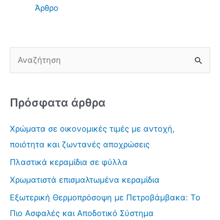
Άρθρο
Α
ν
α
Πρόσφατα άρθρα
ζ
ή
Χρώματα σε οικονομικές τιμές με αντοχή,
τ
ποιότητα και ζωντανές αποχρώσεις
η
Πλαστικά κεραμίδια σε φύλλα
σ
Χρωματιστά επισμαλτωμένα κεραμίδια
η
γ
Εξωτερική Θερμοπρόσοψη με Πετροβάμβακα: Το
ι
Πιο Ασφαλές και Αποδοτικό Σύστημα