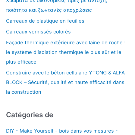
Χρώματα σε οικονομικές τιμές με αντοχή,
r
ποιότητα και ζωντανές αποχρώσεις
c
Carreaux de plastique en feuilles
h
Carreaux vernissés colorés
e
r
Façade thermique extérieure avec laine de roche :
:
le système d'isolation thermique le plus sûr et le
plus efficace
Construire avec le béton cellulaire YTONG & ALFA
BLOCK – Sécurité, qualité et haute efficacité dans
la construction
Catégories de
DIY - Make Yourself - bois dans vos mesures -