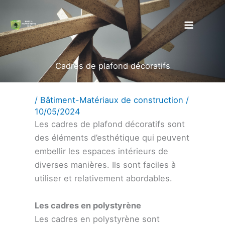
Aller
au
contenu
Cadres de plafond décoratifs
/
Bâtiment-Matériaux de construction
/
10/05/2024
Les cadres de plafond décoratifs sont
des éléments d’esthétique qui peuvent
embellir les espaces intérieurs de
diverses manières. Ils sont faciles à
utiliser et relativement abordables.
Les cadres en polystyrène
Les cadres en polystyrène sont