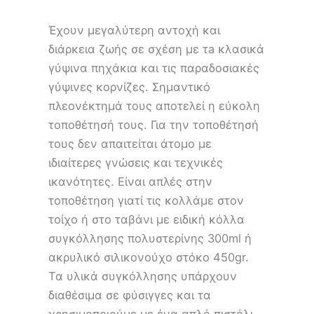
Έχουν μεγαλύτερη αντοχή και
διάρκεια ζωής σε σχέση με τa κλασικά
γύψινα πηχάκια και τις παραδοσιακές
γύψινες κορνίζες. Σημαντικό
πλεονέκτημά τους αποτελεί η εύκολη
τοποθέτησή τους. Για την τοποθέτησή
τους δεν απαιτείται άτομο με
ιδιαίτερες γνώσεις και τεχνικές
ικανότητες. Είναι απλές στην
τοποθέτηση γιατί τις κολλάμε στον
τοίχο ή στο ταβάνι με ειδική κόλλα
συγκόλλησης πολυστερίνης 300ml ή
ακρυλικό σιλικονούχο στόκο 450gr.
Τα υλικά συγκόλλησης υπάρχουν
διαθέσιμα σε φύσιγγες και τα