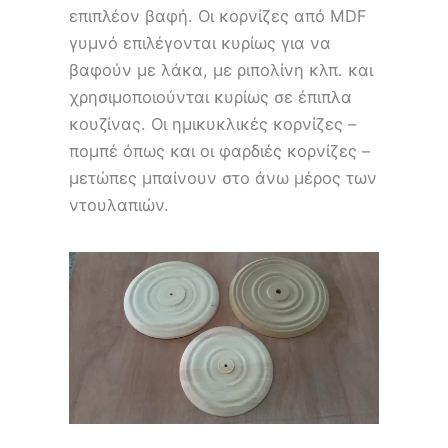
επιπλέον βαφή. Οι κορνίζες από MDF
γυμνό επιλέγονται κυρίως για να
βαφούν με λάκα, με ριπολίνη κλπ. και
χρησιμοποιούνται κυρίως σε έπιπλα
κουζίνας. Οι ημικυκλικές κορνίζες –
πομπέ όπως και οι φαρδιές κορνίζες –
μετώπες μπαίνουν στο άνω μέρος των
ντουλαπιών.