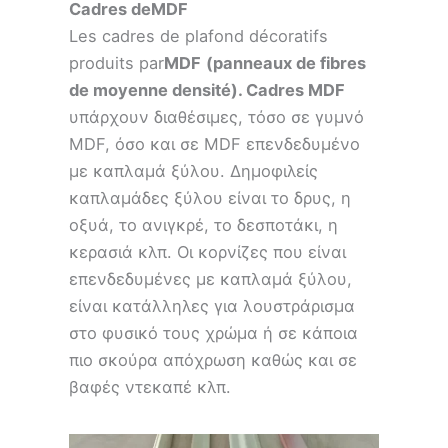
Cadres de
MDF
Les cadres de plafond décoratifs
produits par
MDF
(panneaux de fibres
de moyenne densité). Cadres MDF
υπάρχουν διαθέσιμες, τόσο σε γυμνό
MDF, όσο και σε MDF επενδεδυμένο
με καπλαμά ξύλου. Δημοφιλείς
καπλαμάδες ξύλου είναι το δρυς, η
οξυά, το ανιγκρέ, το δεσποτάκι, η
κερασιά κλπ. Οι κορνίζες που είναι
επενδεδυμένες με καπλαμά ξύλου,
είναι κατάλληλες για λουστράρισμα
στο φυσικό τους χρώμα ή σε κάποια
πιο σκούρα απόχρωση καθώς και σε
βαφές ντεκαπέ κλπ.