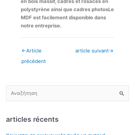
en bois massif, cadres et rosaces en
polystyrène ainsi que cadres photos
Le
MDF est facilement disponible dans
notre entreprise.
←
Article
article suivant
→
précédent
R
e
c
articles récents
h
e