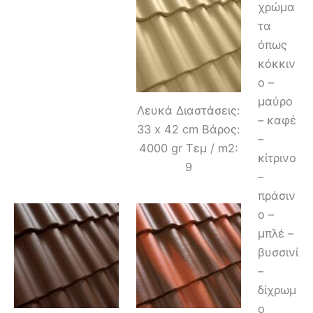
χρώμα
τα
όπως
κόκκιν
ο –
μαύρο
Λευκά Διαστάσεις:
– καφέ
33 x 42 cm Βάρος:
–
4000 gr Τεμ / m2:
κίτρινο
9
–
πράσιν
ο –
μπλέ –
βυσσινί
–
δίχρωμ
ο