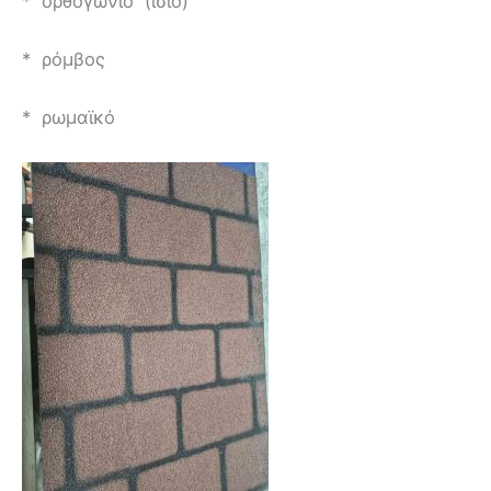
* ορθογώνιο (ίσιο)
* ρόμβος
* ρωμαϊκό