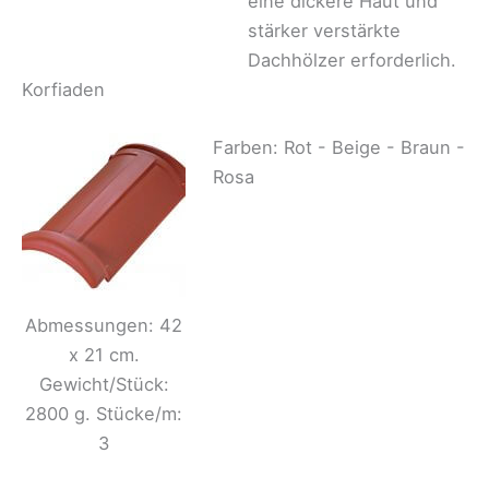
eine dickere Haut und
stärker verstärkte
Dachhölzer erforderlich.
Korfiaden
Farben: Rot - Beige - Braun -
Rosa
Abmessungen: 42
x 21 cm.
Gewicht/Stück:
2800 g. Stücke/m:
3