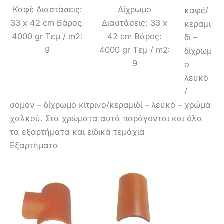
Καφέ Διαστάσεις:
Δίχρωμο
καφέ/
33 x 42 cm Βάρος:
Διαστάσεις: 33 x
κεραμι
4000 gr Τεμ / m2:
42 cm Βάρος:
δί –
9
4000 gr Τεμ / m2:
δίχρωμ
9
ο
λευκό
/
σομον – δίχρωμο κίτρινο/κεραμιδί – λευκό – χρώμα
χαλκού. Στα χρώματα αυτά παράγονται και όλα
τα εξαρτήματα και ειδικά τεμάχια
Εξαρτήματα