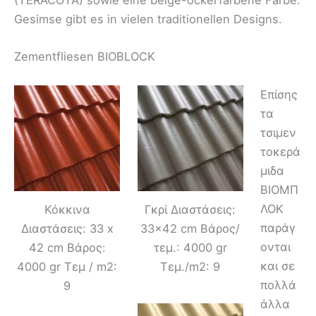
(TERACOTA) sowie eine beige-ockerfarbene Farbe.
Gesimse gibt es in vielen traditionellen Designs.
Zementfliesen BIOBLOCK
Επίσης
τα
τσιμεν
τοκερά
μιδα
ΒΙΟΜΠ
ΛΟΚ
Κόκκινα
Γκρί Διαστάσεις:
παράγ
Διαστάσεις: 33 x
33×42 cm Βάρος/
ονται
42 cm Βάρος:
τεμ.: 4000 gr
και σε
4000 gr Τεμ / m2:
Τεμ./m2: 9
πολλά
9
άλλα