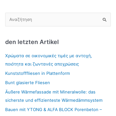
S
u
c
den letzten Artikel
h
e
Χρώματα σε οικονομικές τιμές με αντοχή,
n
ποιότητα και ζωντανές αποχρώσεις
n
Kunststofffliesen in Plattenform
a
Bunt glasierte Fliesen
c
h
Äußere Wärmefassade mit Mineralwolle: das
:
sicherste und effizienteste Wärmedämmsystem
Bauen mit YTONG & ALFA BLOCK Porenbeton –