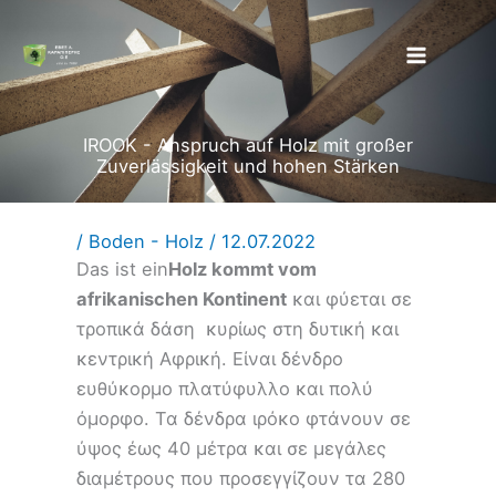
Zum
Inhalt
springen
IROOK - Anspruch auf Holz mit großer
Zuverlässigkeit und hohen Stärken
/
Boden - Holz
/
12.07.2022
Das ist ein
Holz kommt vom
afrikanischen Kontinent
και φύεται σε
τροπικά δάση κυρίως στη δυτική και
κεντρική Αφρική. Είναι δένδρο
ευθύκορμο πλατύφυλλο και πολύ
όμορφο. Τα δένδρα ιρόκο φτάνουν σε
ύψος έως 40 μέτρα και σε μεγάλες
διαμέτρους που προσεγγίζουν τα 280