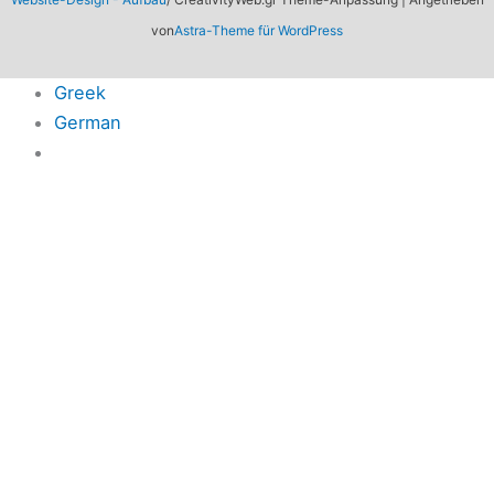
von
Astra-Theme für WordPress
Greek
German