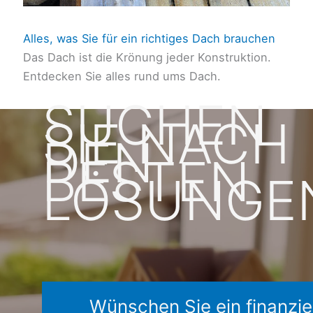
Alles, was Sie für ein richtiges Dach brauchen
Das Dach ist die Krönung jeder Konstruktion.
Entdecken Sie alles rund ums Dach.
SUCHEN
SIE NACH
DEN
BESTEN
LÖSUNGE
Wünschen Sie ein finanzie