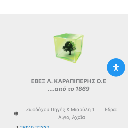
ΕΒΕΞ Λ. ΚΑΡΑΠΙΠΕΡΗΣ Ο.Ε
....
από το 1869
Ζωοδόχου Πηγής & Μιαούλη 1 Έδρα:
Αίγιο, Αχαΐα
26910 22337