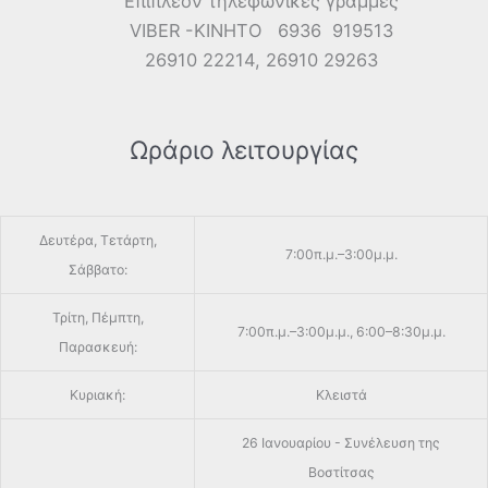
Επιπλέον τηλεφωνικές γραμμές
VIBER -ΚΙΝΗΤΟ 6936 919513
26910 22214, 26910 29263
Ωράριο λειτουργίας
Δευτέρα, Τετάρτη,
7:00π.μ.–3:00μ.μ.
Σάββατο:
Τρίτη, Πέμπτη,
7:00π.μ.–3:00μ.μ., 6:00–8:30μ.μ.
Παρασκευή:
Κυριακή:
Κλειστά
26 Ιανουαρίου - Συνέλευση της
Βοστίτσας