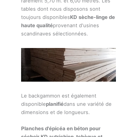
rarement 5,70 m. et 6,00 mètres. Les
tables dont nous disposons sont
toujours disponibles
KD
sèche-linge de
haute qualité
provenant d'usines
scandinaves sélectionnées.
Le backgammon est également
disponible
planifié
dans une variété de
dimensions et de longueurs.
Planches d'épicéa en béton pour
séchoir KD autrichien, tchèque et