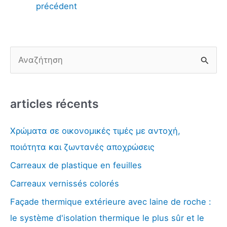
précédent
R
e
c
articles récents
h
e
Χρώματα σε οικονομικές τιμές με αντοχή,
r
ποιότητα και ζωντανές αποχρώσεις
c
Carreaux de plastique en feuilles
h
Carreaux vernissés colorés
e
r
Façade thermique extérieure avec laine de roche :
:
le système d'isolation thermique le plus sûr et le