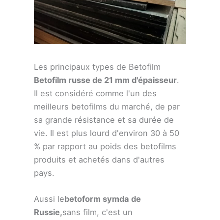
Les principaux types de Betofilm
Betofilm russe de 21 mm d'épaisseur
.
Il est considéré comme l'un des
meilleurs betofilms du marché, de par
sa grande résistance et sa durée de
vie. Il est plus lourd d'environ 30 à 50
% par rapport au poids des betofilms
produits et achetés dans d'autres
pays.
Aussi le
betoform symda de
Russie,
sans film, c'est un