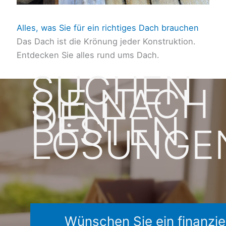
Alles, was Sie für ein richtiges Dach brauchen
Das Dach ist die Krönung jeder Konstruktion.
Entdecken Sie alles rund ums Dach.
SUCHEN
SIE NACH
DEN
BESTEN
LÖSUNGE
Wünschen Sie ein finanzie