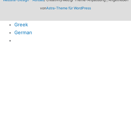
von
Astra-Theme für WordPress
Greek
German