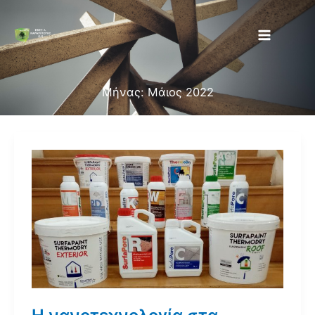
Μετάβαση
στο
περιεχόμενο
Μήνας:
Μάιος 2022