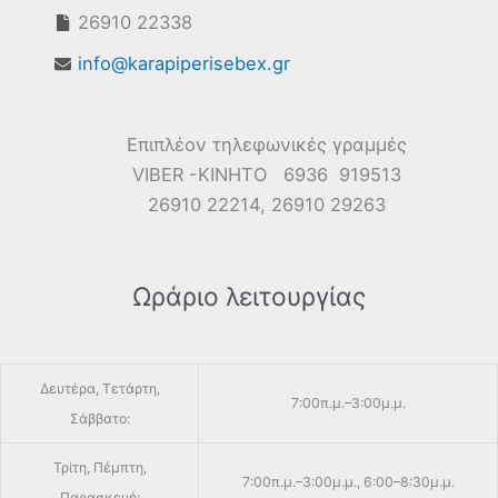
26910 22338
info@karapiperisebex.gr
Επιπλέον τηλεφωνικές γραμμές
VIBER -ΚΙΝΗΤΟ 6936 919513
26910 22214, 26910 29263
Ωράριο λειτουργίας
Δευτέρα, Τετάρτη,
7:00π.μ.–3:00μ.μ.
Σάββατο:
Τρίτη, Πέμπτη,
7:00π.μ.–3:00μ.μ., 6:00–8:30μ.μ.
Παρασκευή: