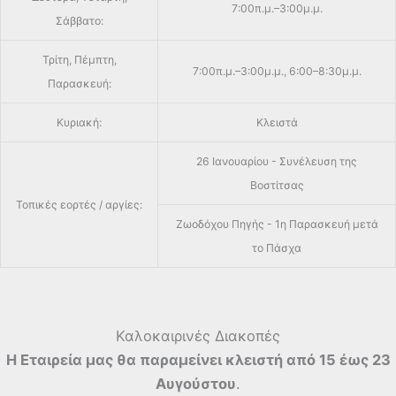
7:00π.μ.–3:00μ.μ.
Σάββατο:
Τρίτη, Πέμπτη,
7:00π.μ.–3:00μ.μ., 6:00–8:30μ.μ.
Παρασκευή:
Κυριακή:
Κλειστά
26 Ιανουαρίου - Συνέλευση της
Βοστίτσας
Τοπικές εορτές / αργίες:
Ζωοδόχου Πηγής - 1η Παρασκευή μετά
το Πάσχα
Καλοκαιρινές Διακοπές
Η Εταιρεία μας θα παραμείνει κλειστή από 15 έως 23
Αυγούστου
.