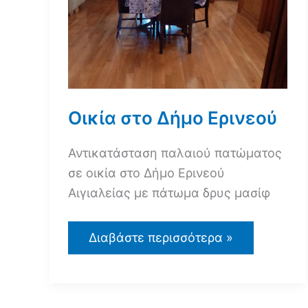
Οικία στο Δήμο Ερινεού
Αντικατάσταση παλαιού πατώματος
σε οικία στο Δήμο Ερινεού
Αιγιαλείας με πάτωμα δρυς μασίφ
Οικία
Διαβάστε περισσότερα »
στο
Δήμο
Ερινεού