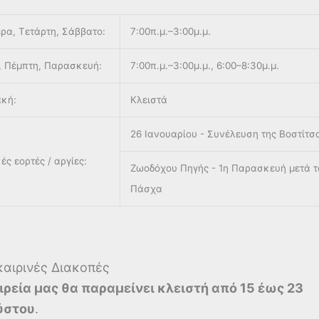
ρα, Τετάρτη, Σάββατο:
7:00π.μ.–3:00μ.μ.
, Πέμπτη, Παρασκευή:
7:00π.μ.–3:00μ.μ., 6:00–8:30μ.μ.
ακή:
Κλειστά
26 Ιανουαρίου - Συνέλευση της Βοστίτσ
ές εορτές / αργίες:
Ζωοδόχου Πηγής - 1η Παρασκευή μετά τ
Πάσχα
αιρινές Διακοπές
ιρεία μας θα παραμείνει κλειστή από 15 έως 23
ύστου
.