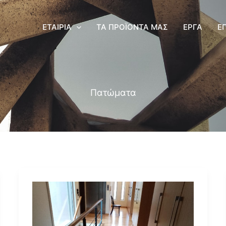
ΕΤΑΙΡΊΑ
ΤΑ ΠΡΟΪΌΝΤΑ ΜΑΣ
ΈΡΓΑ
Ε
Πατώματα