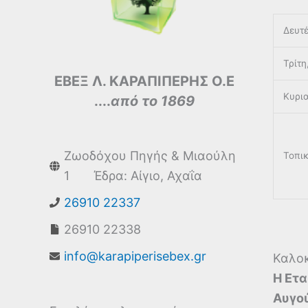
Δευτέ
Τρίτη
ΕΒΕΞ Λ. ΚΑΡΑΠΙΠΕΡΗΣ Ο.Ε
Κυρι
....
από το 1869
Ζωοδόχου Πηγής & Μιαούλη
Τοπικ
1 Έδρα: Αίγιο, Αχαΐα
26910 22337
26910 22338
info@karapiperisebex.gr
Καλοκ
Η Ετα
Αυγο