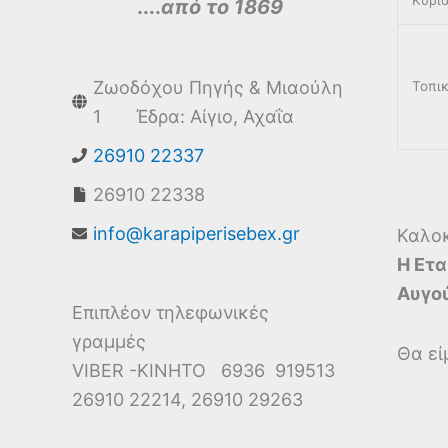
Κυρι
....
από το 1869
Ζωοδόχου Πηγής & Μιαούλη
Τοπικ
1 Έδρα: Αίγιο, Αχαΐα
26910 22337
26910 22338
info@karapiperisebex.gr
Καλοκ
Η Ετα
Αυγο
Επιπλέον τηλεφωνικές
γραμμές
Θα εί
VIBER -ΚΙΝΗΤΟ 6936 919513
26910 22214, 26910 29263