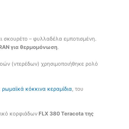
ι σκουρέτο – φυλλαδέλα εμποτισμένη.
BRAN για θερμομόνωση
.
ρροών (ντερέδων) χρησιμοποιήθηκε ρολό
α
ρωμαϊκά κόκκινα κεραμίδια
, του
τικό κορφιάδων
FLX 380 Teracota της