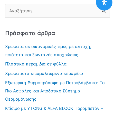
Α
ν
α
Πρόσφατα άρθρα
ζ
ή
Χρώματα σε οικονομικές τιμές με αντοχή,
τ
ποιότητα και ζωντανές αποχρώσεις
η
Πλαστικά κεραμίδια σε φύλλα
σ
Χρωματιστά επισμαλτωμένα κεραμίδια
η
γ
Εξωτερική Θερμοπρόσοψη με Πετροβάμβακα: Το
ι
Πιο Ασφαλές και Αποδοτικό Σύστημα
α
Θερμομόνωσης
:
Κτίσιμο με YTONG & ALFA BLOCK Πορομπετόν –