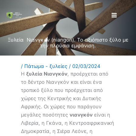
Μετάβαση
στο
περιεχόμενο
Ξυλεία Νιανγκόν (niangon). To αξιόπιστο ξύλο με
την πλούσια εμφάνιση.
/
Πάτωμα - ξυλείες
/
02/03/2024
Η
ξυλεία Νιανγκόν
, προέρχεται από
το δέντρο Νιανγκόν και είναι ένα
τροπικό ξύλο που προέρχεται από
χώρες της Κεντρικής και Δυτικής
Αφρικής. Οι χώρες που παράγουν
μεγάλες ποσότητες
νιανγκόν
είναι η
Λιβερία, η Γκάνα, η Κεντροαφρικανική
Δημοκρατία, η Σιέρα Λεόνε, η