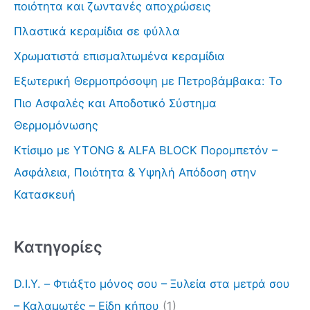
ποιότητα και ζωντανές αποχρώσεις
η
Πλαστικά κεραμίδια σε φύλλα
σ
Χρωματιστά επισμαλτωμένα κεραμίδια
η
γ
Εξωτερική Θερμοπρόσοψη με Πετροβάμβακα: Το
ι
Πιο Ασφαλές και Αποδοτικό Σύστημα
α
Θερμομόνωσης
:
Κτίσιμο με YTONG & ALFA BLOCK Πορομπετόν –
Ασφάλεια, Ποιότητα & Υψηλή Απόδοση στην
Κατασκευή
Kατηγορίες
D.I.Y. – Φτιάξτο μόνος σου – Ξυλεία στα μετρά σου
– Καλαμωτές – Είδη κήπου
(1)