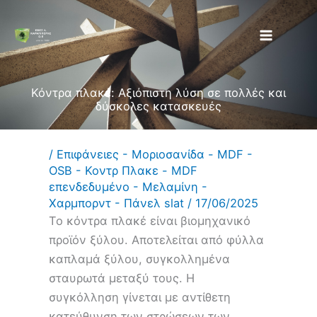
Μετάβαση
στο
περιεχόμενο
Κόντρα πλακέ: Αξιόπιστη λύση σε πολλές και
δύσκολες κατασκευές
/
Επιφάνειες - Μοριοσανίδα - MDF -
OSB - Κοντρ Πλακε - MDF
επενδεδυμένο - Μελαμίνη -
Χαρμπορντ - Πάνελ slat
/
17/06/2025
Το κόντρα πλακέ είναι βιομηχανικό
προϊόν ξύλου. Αποτελείται από φύλλα
καπλαμά ξύλου, συγκολλημένα
σταυρωτά μεταξύ τους. Η
συγκόλληση γίνεται με αντίθετη
κατεύθυνση των στρώσεων των