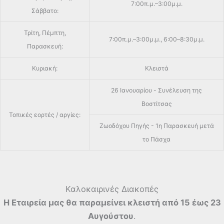
7:00π.μ.–3:00μ.μ.
Σάββατο:
Τρίτη, Πέμπτη,
7:00π.μ.–3:00μ.μ., 6:00–8:30μ.μ.
Παρασκευή:
Κυριακή:
Κλειστά
26 Ιανουαρίου - Συνέλευση της
Βοστίτσας
Τοπικές εορτές / αργίες:
Ζωοδόχου Πηγής - 1η Παρασκευή μετά
το Πάσχα
Καλοκαιρινές Διακοπές
Η Εταιρεία μας θα παραμείνει κλειστή από 15 έως 23
Αυγούστου
.