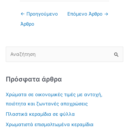
←
Προηγούμενο
Επόμενο Άρθρο
→
Άρθρο
Α
ν
α
Πρόσφατα άρθρα
ζ
ή
Χρώματα σε οικονομικές τιμές με αντοχή,
τ
ποιότητα και ζωντανές αποχρώσεις
η
Πλαστικά κεραμίδια σε φύλλα
σ
Χρωματιστά επισμαλτωμένα κεραμίδια
η