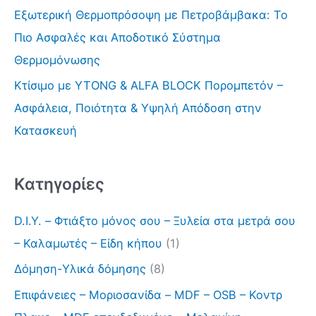
γ
Εξωτερική Θερμοπρόσοψη με Πετροβάμβακα: Το
ι
Πιο Ασφαλές και Αποδοτικό Σύστημα
α
Θερμομόνωσης
:
Κτίσιμο με YTONG & ALFA BLOCK Πορομπετόν –
Ασφάλεια, Ποιότητα & Υψηλή Απόδοση στην
Κατασκευή
Kατηγορίες
D.I.Y. – Φτιάξτο μόνος σου – Ξυλεία στα μετρά σου
– Καλαμωτές – Είδη κήπου
(1)
Δόμηση-Υλικά δόμησης
(8)
Επιφάνειες – Μοριοσανίδα – MDF – OSB – Κοντρ