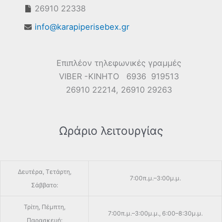
26910 22338
info@karapiperisebex.gr
Επιπλέον τηλεφωνικές γραμμές
VIBER -ΚΙΝΗΤΟ 6936 919513
26910 22214, 26910 29263
Ωράριο λειτουργίας
Δευτέρα, Τετάρτη,
7:00π.μ.–3:00μ.μ.
Σάββατο:
Τρίτη, Πέμπτη,
7:00π.μ.–3:00μ.μ., 6:00–8:30μ.μ.
Παρασκευή: