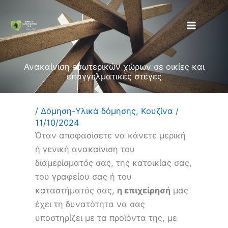
Μετάβαση
στο
περιεχόμενο
Ανακαίνιση εσωτερικών χώρων σε οικίες και
επαγγελματικές στέγες
/
Δόμηση-Υλικά δόμησης
,
Κουζίνα
/
11/10/2024
Όταν αποφασίσετε να κάνετε μερική
ή γενική ανακαίνιση του
διαμερίσματός σας, της κατοικίας σας,
του γραφείου σας ή του
καταστήματός σας,
η επιχείρησή
μας
έχει τη δυνατότητα να σας
υποστηρίζει με τα προϊόντα της, με