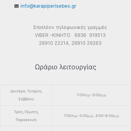
info@karapiperisebex.gr
Επιπλέον τηλεφωνικές γραμμές
VIBER -ΚΙΝΗΤΟ 6936 919513
26910 22214, 26910 29263
Ωράριο λειτουργίας
Δευτέρα, Τετάρτη,
7:00π.μ.–3:00μ.μ.
Σάββατο:
Τρίτη, Πέμπτη,
7:00π.μ.–3:00μ.μ., 6:00–8:30μ.μ.
Παρασκευή: