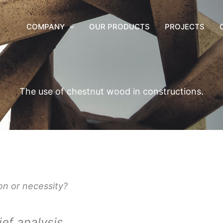
COMPANY
OUR PRODUCTS
PROJECTS
The use of chestnut wood in constructions.
on or necessity?
ief analysis.