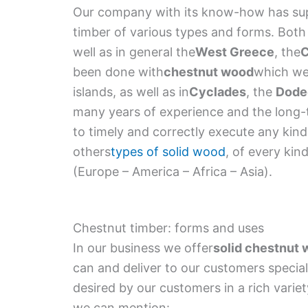
Our company with its know-how has supp
timber of various types and forms. Both 
well as in general the
West Greece
, the
C
been done with
chestnut wood
which we
islands, as well as in
Cyclades
, the
Dode
many years of experience and the long-te
to timely and correctly execute any kin
others
types of solid wood
, of every kin
(Europe – America – Africa – Asia).
Chestnut timber: forms and uses
In our business we offer
solid chestnut
can and deliver to our customers special
desired by our customers in a rich variet
we can mention: