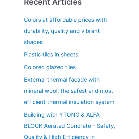
Recent Articles
r
c
Colors at affordable prices with
h
durability, quality and vibrant
f
shades
o
Plastic tiles in sheets
r
Colored glazed tiles
:
External thermal facade with
mineral wool: the safest and most
efficient thermal insulation system
Building with YTONG & ALFA
BLOCK Aerated Concrete – Safety,
Quality & High Efficiency in