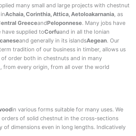
lied many small and large projects with chestnut
in
Achaia, Corinthia, Attica, Aetoloakarnania
, as
entral Greece
and
Peloponnese
. Many jobs have
 have supplied to
Corfu
and in all the Ionian
canese
and generally in its islands
Aegean
. Our
rm tradition of our business in timber, allows us
d of order both in chestnuts and in many
d, from every origin, from all over the world
 wood
in various forms suitable for many uses. We
 orders of solid chestnut in the cross-sections
y of dimensions even in long lengths. Indicatively