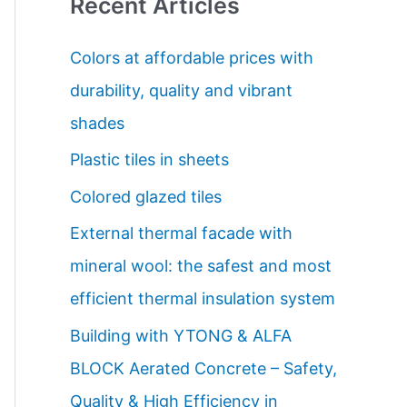
Recent Articles
r
c
Colors at affordable prices with
h
durability, quality and vibrant
f
shades
o
Plastic tiles in sheets
r
Colored glazed tiles
:
External thermal facade with
mineral wool: the safest and most
efficient thermal insulation system
Building with YTONG & ALFA
BLOCK Aerated Concrete – Safety,
Quality & High Efficiency in