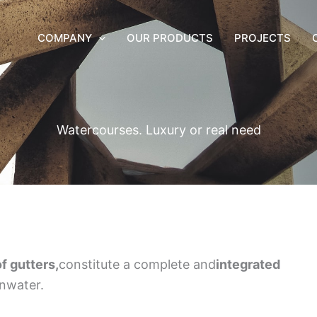
COMPANY
OUR PRODUCTS
PROJECTS
Watercourses. Luxury or real need
f gutters,
constitute a complete and
integrated
inwater.