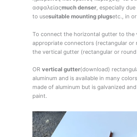
ασφαλείας
much denser
, especially due
to use
suitable mounting plugs
etc., in 
To connect the horizontal gutter to the ve
appropriate connectors (rectangular or
the vertical gutter (rectangular or roun
OR
vertical gutter
(download) rectangula
aluminum and is available in many colors
made of aluminum but is galvanized and p
paint.