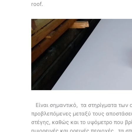
roof.
Είναι σημαντικό, τα στηρίγματα των ο
προβλεπόμενες μεταξύ τους αποστάσει
στέγης, καθώς και το υψόμετρο που βρίσ
ημιορεινές και ορεινές περιοχές, τα σ