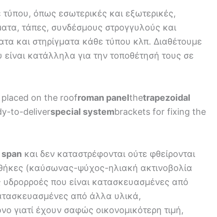
τύπου, όπως εσωτερικές και εξωτερικές,
ρματα, τάπες, συνδέσμους στρογγυλούς και
ματα και στηρίγματα κάθε τύπου κλπ. Διαθέτουμε
 είναι κατάλληλα για την τοποθέτησή τους σε
is placed on the roof
roman panel
the
trapezoidal
y-to-deliver
special system
brackets for fixing the
e span
και δεν καταστρέφονται ούτε φθείρονται
νθήκες (καύσωνας-ψύχος-ηλιακή ακτινοβολία
ς υδρορροές που είναι κατασκευασμένες από
κατασκευασμένες από άλλα υλικά,
νο γιατί έχουν σαφώς οικονομικότερη τιμή,