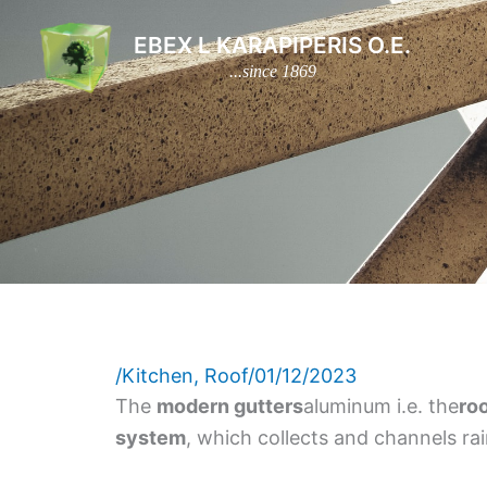
Skip
EBEX L KARAPIPERIS O.E.
to
...since 1869
content
/
Kitchen
,
Roof
/
01/12/2023
The
modern gutters
aluminum i.e. the
roo
system
, which collects and channels ra