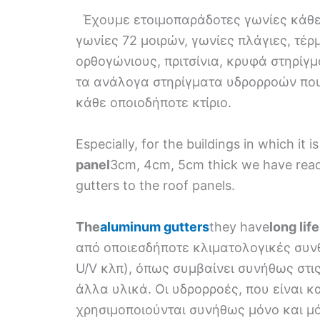
Έχουμε ετοιμοπαράδοτες γωνίες κάθε 
γωνίες 72 μοιρών, γωνίες πλάγιες, τέ
ορθογώνιους, πριτσίνια, κρυφά στηρίγ
τα ανάλογα στηρίγματα υδρορροών που
κάθε οποιοδήποτε κτίριο.
Especially, for the buildings in which it 
panel
3cm, 4cm, 5cm thick we have read
gutters to the roof panels.
The
aluminum gutters
they have
long lif
από οποιεσδήποτε κλιματολογικές συ
U/V κλπ), όπως συμβαίνει συνήθως στι
άλλα υλικά. Οι υδρορροές, που είναι 
χρησιμοποιούνται συνήθως μόνο και μό