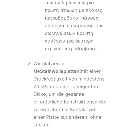
των σωληνώσεων μια
πρώτη στρώση με πλάκες
πετροβάμβακα, πάχους
όσο είναι η διάμετρος των
σωληνώσεων και στη
συνέχεια μια δεύτερη
στρώση πετροβάμβακα.
Wir platzieren
sie
Steinwolleplatten
(mit einer
Druckfestigkeit von mindestens
20 kPa und einer geeigneten
Dicke, um die gesamte
erforderliche Konstruktionsdicke
zu erreichen) in Kontakt von
einer Platte zur anderen, ohne
Lücken.