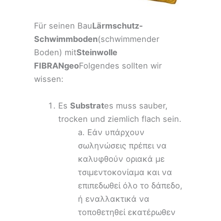
Für seinen Bau
Lärmschutz-
Schwimmboden
(schwimmender
Boden) mit
Steinwolle
FIBRANgeo
Folgendes sollten wir
wissen:
Es
Substrat
es muss sauber,
trocken und ziemlich flach sein.
a. Εάν υπάρχουν
σωληνώσεις πρέπει να
καλυφθούν οριακά με
τσιμεντοκονίαμα και να
επιπεδωθεί όλο το δάπεδο,
ή εναλλακτικά να
τοποθετηθεί εκατέρωθεν