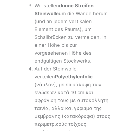
Wir stellen
dünne Streifen
Steinwolle
um die Wände herum
(und an jedem vertikalen
Element des Raums), um
Schallbrücken zu vermeiden, in
einer Höhe bis zur
vorgesehenen Höhe des
endgültigen Stockwerks.
Auf der Steinwolle
verteilen
Polyethylenfolie
(νάυλον), με επικάλυψη των
ενώσεων κατά 10 cm και
σφράγισή τους με αυτοκόλλητη
ταινία, αλλά και γύρισμα της
μεμβράνης (κατακόρυφα) στους
περιμετρικούς τοίχους