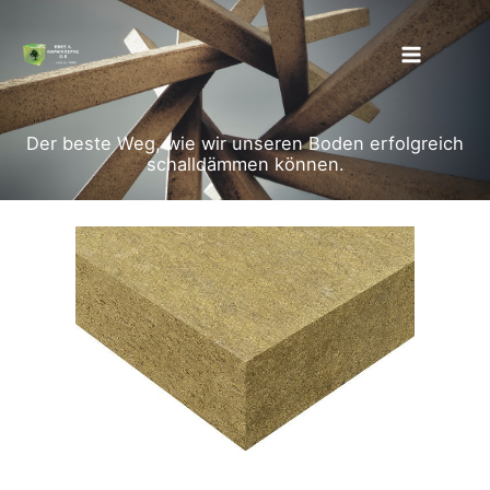
Zum
Inhalt
springen
Der beste Weg, wie wir unseren Boden erfolgreich
schalldämmen können.