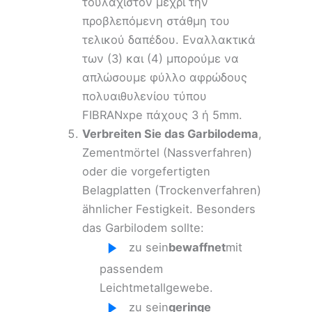
τουλάχιστον μέχρι την
προβλεπόμενη στάθμη του
τελικού δαπέδου. Εναλλακτικά
των (3) και (4) μπορούμε να
απλώσουμε φύλλο αφρώδους
πολυαιθυλενίου τύπου
FIBRANxpe πάχους 3 ή 5mm.
Verbreiten Sie das Garbilodema
,
Zementmörtel (Nassverfahren)
oder die vorgefertigten
Belagplatten (Trockenverfahren)
ähnlicher Festigkeit. Besonders
das Garbilodem sollte:
zu sein
bewaffnet
mit
passendem
Leichtmetallgewebe.
zu sein
geringe