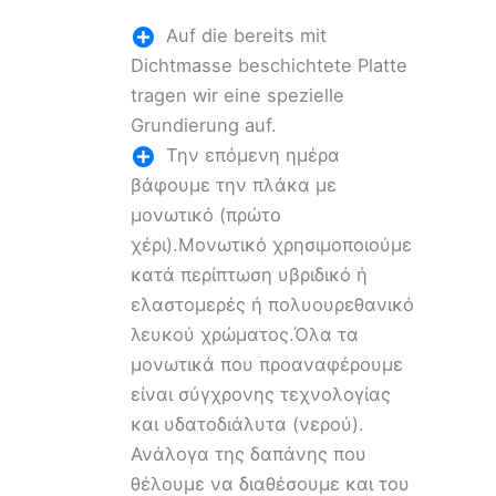
Auf die bereits mit
Dichtmasse beschichtete Platte
tragen wir eine spezielle
Grundierung auf.
Την επόμενη ημέρα
βάφουμε την πλάκα με
μονωτικό (πρώτο
χέρι).Μονωτικό χρησιμοποιούμε
κατά περίπτωση υβριδικό ή
ελαστομερές ή πολυουρεθανικό
λευκού χρώματος.Όλα τα
μονωτικά που προαναφέρουμε
είναι σύγχρονης τεχνολογίας
και υδατοδιάλυτα (νερού).
Ανάλογα της δαπάνης που
θέλουμε να διαθέσουμε και του