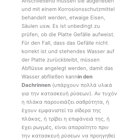
Anschließend müssen sie abgerieben
und mit einem Korrosionsschutzmittel
behandelt werden, etwaige Eisen,
Säulen usw. Es ist unbedingt zu
prüfen, ob die Platte Gefälle aufweist.
Für den Fall, dass das Gefälle nicht
korrekt ist und stehendes Wasser auf
der Platte zurückbleibt, müssen
Abflüsse angelegt werden, damit das
Wasser abfließen kann
in den
Dachrinnen
(υπάρχουν πολλά υλικά
για την κατασκευή ρύσεων). Αν τυχόν
η πλάκα παρουσιάζει σαθρότητα, ή
έχουν εμφανιστεί τα σίδερα της
πλάκας, ή τρίβει η επιφάνειά της, ή
έχει ρωγμές, είναι απαραίτητο πριν
την κατασκευή ρύσεων να προηγηθεί