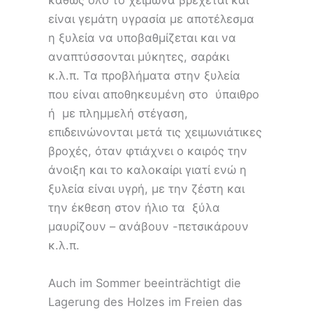
καθώς όλο το χειμώνα βρέχεται και
είναι γεμάτη υγρασία με αποτέλεσμα
η ξυλεία να υποβαθμίζεται και να
αναπτύσσονται μύκητες, σαράκι
κ.λ.π. Τα προβλήματα στην ξυλεία
που είναι αποθηκευμένη στο ύπαιθρο
ή με πλημμελή στέγαση,
επιδεινώνονται μετά τις χειμωνιάτικες
βροχές, όταν φτιάχνει ο καιρός την
άνοιξη και το καλοκαίρι γιατί ενώ η
ξυλεία είναι υγρή, με την ζέστη και
την έκθεση στον ήλιο τα ξύλα
μαυρίζουν – ανάβουν -πετσικάρουν
κ.λ.π.
Auch im Sommer beeinträchtigt die
Lagerung des Holzes im Freien das