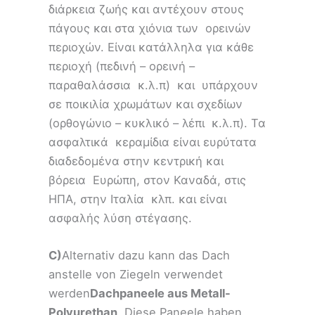
διάρκεια ζωής και αντέχουν στους
πάγους και στα χιόνια των ορεινών
περιοχών. Είναι κατάλληλα για κάθε
περιοχή (πεδινή – ορεινή –
παραθαλάσσια κ.λ.π) και υπάρχουν
σε ποικιλία χρωμάτων και σχεδίων
(ορθογώνιο – κυκλικό – λέπι κ.λ.π). Τα
ασφαλτικά κεραμίδια είναι ευρύτατα
διαδεδομένα στην κεντρική και
βόρεια Ευρώπη, στον Καναδά, στις
ΗΠΑ, στην Ιταλία κλπ. και είναι
ασφαλής λύση στέγασης.
C)
Alternativ dazu kann das Dach
anstelle von Ziegeln verwendet
werden
Dachpaneele aus Metall-
Polyurethan
. Diese Paneele haben