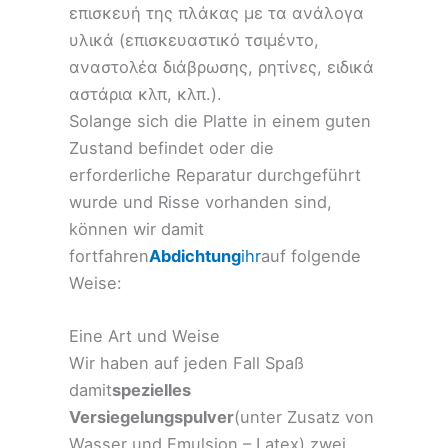
επισκευή της πλάκας με τα ανάλογα
υλικά (επισκευαστικό τσιμέντο,
αναστολέα διάβρωσης, ρητίνες, ειδικά
αστάρια κλπ, κλπ.).
Solange sich die Platte in einem guten
Zustand befindet oder die
erforderliche Reparatur durchgeführt
wurde und Risse vorhanden sind,
können wir damit
fortfahren
Abdichtung
ihr
auf folgende
Weise:
Eine Art und Weise
Wir haben auf jeden Fall Spaß
damit
spezielles
Versiegelungspulver
(unter Zusatz von
Wasser und Emulsion – Latex) zwei