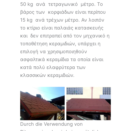
50 kg ανά τετραγωνικό μέτρο. Το
βάρος των κορφιάδων είναι περίπου
15 kg ανά τρέχων μέτρο. Αν λοιπόν
το κτίριο είναι παλαιάς κατασκευής
και δεν επιτραπεί από τον μηχανικό η
τοποθέτηση κεραμιδιών, υπάρχει η
επιλογή να χρησιμοποιηθούν
ασφαλτικά κεραμίδια τα οποία είναι
κατά πολύ ελαφρύτερα των
κλασσικών κεραμιδιών.
Durch die Verwendung von