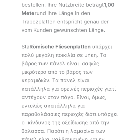
bestellen. Ihre Nutzbreite beträgt
1,00
Meter
und ihre Länge in den
Trapezplatten entspricht genau der
vom Kunden gewünschten Länge.
Sta
Römische Fliesenplatten
υπάρχει
πολύ μεγάλη ποικιλία σε μήκη. Το
βάρος των πάνελ είναι σαφώς
μικρότερο από το βάρος των
κεραμιδιών. Τα πάνελ είναι
κατάλληλα για ορεινές περιοχές γιατί
αντέχουν στον πάγο. Είναι, όμως,
εντελώς ακατάλληλα για
παραθαλάσσιες περιοχές διότι υπάρχει
ο κίνδυνος της οξείδωσης από την
θάλασσα. Παρότι η λαμαρίνα των
πάνελ είναι γαλβανισμένη και εν