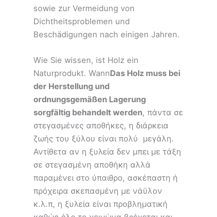
sowie zur Vermeidung von
Dichtheitsproblemen und
Beschädigungen nach einigen Jahren.
Wie Sie wissen, ist Holz ein
Naturprodukt. Wann
Das Holz muss bei
der Herstellung und
ordnungsgemäßen Lagerung
sorgfältig behandelt werden
, πάντα σε
στεγασμένες αποθήκες, η διάρκεια
ζωής του ξύλου είναι πολύ μεγάλη.
Αντίθετα αν η ξυλεία δεν μπει με τάξη
σε στεγασμένη αποθήκη αλλά
παραμένει στο ύπαιθρο, ασκέπαστη ή
πρόχειρα σκεπασμένη με νάϋλον
κ.λ.π, η ξυλεία είναι προβληματική