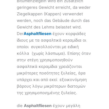
Bitumenziegeln wird ein zusätzlich
geringeres Gewicht erreicht, da weder
Ziegelkappen (Kappen) verwendet
werden, noch das Gebäude durch das
Gewicht des Lehms belastet wird.
Der
Asphaltfliesen
έχουν κορφιάδες
ίδιους με τα ασφαλτικά κεραμίδια οι
οποίοι συγκολλούνται με ειδική
κόλλα (χωρίς λάσπωμα). Επίσης όταν
στην στέγη χρησιμοποιηθούν
ασφαλτικά κεραμίδια χρειάζονται
μικρότερες ποσότητες ξυλείας, άρα
υπάρχει και από εκεί εξοικονόμηση
βάρους λόγω μικρότερων διατομών
της χρησιμοποιημένης ξυλείας.
die
Asphaltfliesen
έχουν μεγάλη