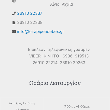
Αίγιο, Αχαΐα
26910 22337
26910 22338
info@karapiperisebex.gr
Επιπλέον τηλεφωνικές γραμμές
VIBER -ΚΙΝΗΤΟ 6936 919513
26910 22214, 26910 29263
Ωράριο λειτουργίας
Δευτέρα, Τετάρτη,
7:00π.μ.–3:00μ.μ.
Σάββατο: