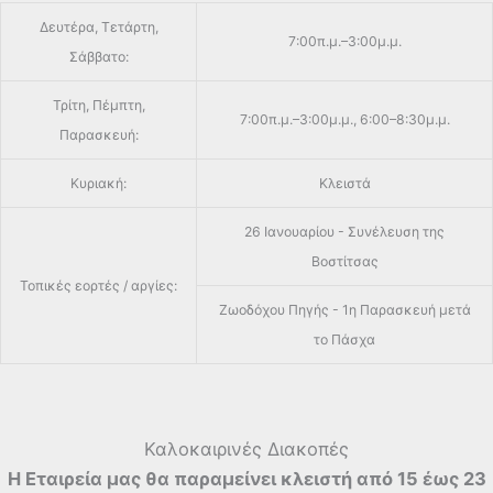
Δευτέρα, Τετάρτη,
7:00π.μ.–3:00μ.μ.
Σάββατο:
Τρίτη, Πέμπτη,
7:00π.μ.–3:00μ.μ., 6:00–8:30μ.μ.
Παρασκευή:
Κυριακή:
Κλειστά
26 Ιανουαρίου - Συνέλευση της
Βοστίτσας
Τοπικές εορτές / αργίες:
Ζωοδόχου Πηγής - 1η Παρασκευή μετά
το Πάσχα
Καλοκαιρινές Διακοπές
Η Εταιρεία μας θα παραμείνει κλειστή από 15 έως 23