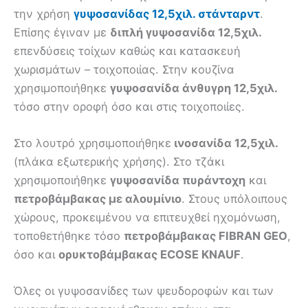
την χρήση
γυψοσανίδας 12,5χιλ. στάνταρντ
.
Επίσης έγιναν με
διπλή γυψοσανίδα 12,5χιλ.
επενδύσεις τοίχων καθώς και κατασκευή
χωρισμάτων – τοιχοποιίας. Στην κουζίνα
χρησιμοποιήθηκε
γυψοσανίδα άνθυγρη 12,5χιλ.
τόσο στην οροφή όσο και στις τοιχοποιίες.
Στο λουτρό χρησιμοποιήθηκε
ινοσανίδα 12,5χιλ.
(πλάκα εξωτερικής χρήσης). Στο τζάκι
χρησιμοποιήθηκε
γυψοσανίδα πυράντοχη
και
πετροβάμβακας με αλουμίνιο
. Στους υπόλοιπους
χώρους, προκειμένου να επιτευχθεί ηχομόνωση,
τοποθετήθηκε τόσο
πετροβάμβακας FIBRAN GEO
,
όσο και
ορυκτοβάμβακας ECOSE KNAUF
.
Όλες οι γυψοσανίδες των ψευδοροφών και των